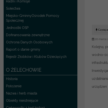
Radni i Komisje
Sołectwa
Miejsko-GminnyOśrodek Pomocy
Społecznej
Jednostki OSP
Czytaj ar
Dofinansowania zewnętrzne
20 marca 
Ochrona Danych Osobowych
Kolejną p
Raport o stanie gminy
wodno-ści
Rejestr Żłobków i Klubów Dziecięcych
infrastru
O ŻELECHOWIE
Inwestycj
uzdatnian
Historia
Położenie
urządzeń 
Nazwa i herb miasta
Obiekty nieistniejące
Ciekawostki z kart historii