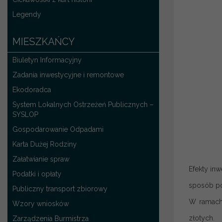
Legendy
MIESZKAŃCY
Biuletyn Informacyjny
Zadania inwestycyjne i remontowe
Ekodoradca
System Lokalnych Ostrzeżeń Publicznych –
SYSLOP
Gospodarowanie Odpadami
Karta Dużej Rodziny
Załatwianie spraw
Efekty inw
Podatki i opłaty
sposób po
Publiczny transport zbiorowy
W ramach 
Wzory wniosków
złotych.
Zarządzenia Burmistrza