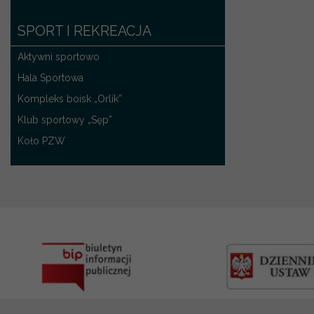
SPORT I REKREACJA
Aktywni sportowo
Hala Sportowa
Kompleks boisk „Orlik”
Klub sportowy „Sęp”
Koło PZW