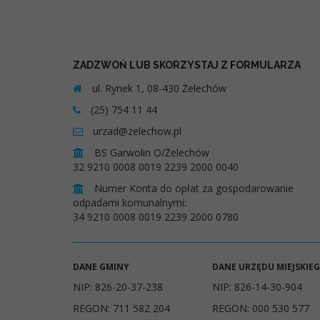
ZADZWOŃ LUB SKORZYSTAJ Z FORMULARZA
ul. Rynek 1, 08-430 Żelechów
(25) 754 11 44
urzad@zelechow.pl
BS Garwolin O/Żelechów
32 9210 0008 0019 2239 2000 0040
Numer Konta do opłat za gospodarowanie
odpadami komunalnymi:
34 9210 0008 0019 2239 2000 0780
DANE GMINY
DANE URZĘDU MIEJSKIE
NIP: 826-20-37-238
NIP: 826-14-30-904
REGON: 711 582 204
REGON: 000 530 577