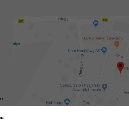
GO
utaj