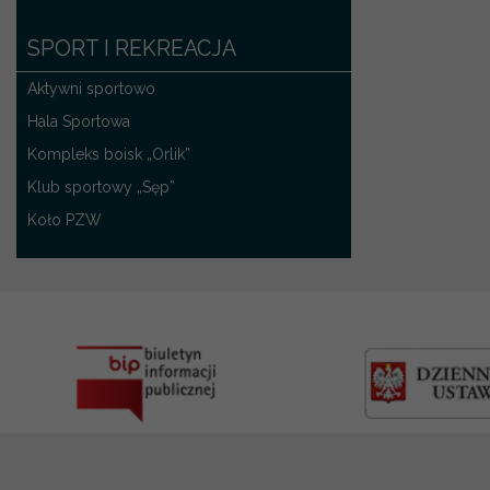
SPORT I REKREACJA
Aktywni sportowo
Hala Sportowa
Kompleks boisk „Orlik”
Klub sportowy „Sęp”
Koło PZW