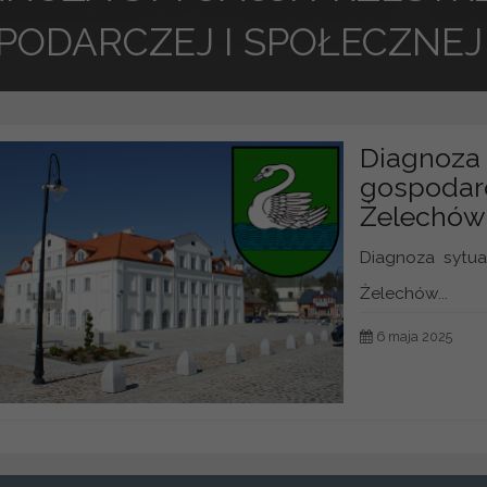
PODARCZEJ I SPOŁECZNE
Diagnoza 
gospodarc
Żelechów
Diagnoza sytua
Żelechów...
6 maja 2025