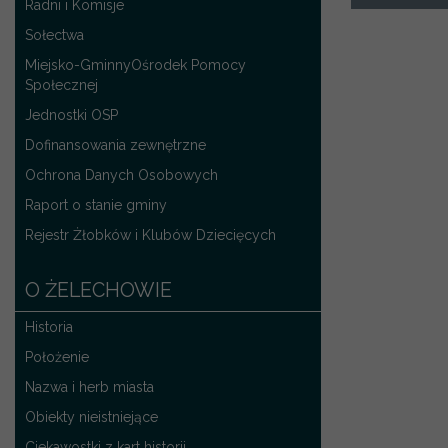
Radni i Komisje
Sołectwa
Miejsko-GminnyOśrodek Pomocy
Społecznej
Jednostki OSP
Dofinansowania zewnętrzne
Ochrona Danych Osobowych
Raport o stanie gminy
Rejestr Żłobków i Klubów Dziecięcych
O ŻELECHOWIE
Historia
Położenie
Nazwa i herb miasta
Obiekty nieistniejące
Ciekawostki z kart historii