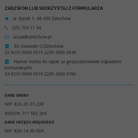
ZADZWOŃ LUB SKORZYSTAJ Z FORMULARZA
ul. Rynek 1, 08-430 Żelechów
(25) 754 11 44
urzad@zelechow.pl
BS Garwolin O/Żelechów
32 9210 0008 0019 2239 2000 0040
Numer Konta do opłat za gospodarowanie odpadami
komunalnymi:
34 9210 0008 0019 2239 2000 0780
DANE GMINY
NIP: 826-20-37-238
REGON: 711 582 204
DANE URZĘDU MIEJSKIEGO
NIP: 826-14-30-904