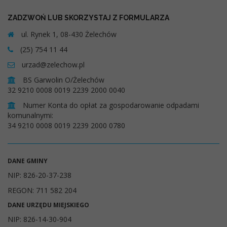
ZADZWOŃ LUB SKORZYSTAJ Z FORMULARZA
ul. Rynek 1, 08-430 Żelechów
(25) 754 11 44
urzad@zelechow.pl
BS Garwolin O/Żelechów
32 9210 0008 0019 2239 2000 0040
Numer Konta do opłat za gospodarowanie odpadami
komunalnymi:
34 9210 0008 0019 2239 2000 0780
DANE GMINY
NIP: 826-20-37-238
REGON: 711 582 204
DANE URZĘDU MIEJSKIEGO
NIP: 826-14-30-904