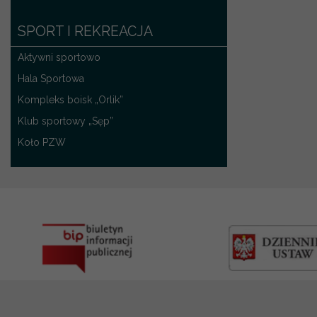
SPORT I REKREACJA
Aktywni sportowo
Hala Sportowa
Kompleks boisk „Orlik”
Klub sportowy „Sęp”
Koło PZW