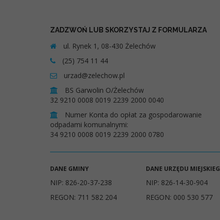
ZADZWOŃ LUB SKORZYSTAJ Z FORMULARZA
ul. Rynek 1, 08-430 Żelechów
(25) 754 11 44
urzad@zelechow.pl
BS Garwolin O/Żelechów
32 9210 0008 0019 2239 2000 0040
Numer Konta do opłat za gospodarowanie
odpadami komunalnymi:
34 9210 0008 0019 2239 2000 0780
DANE GMINY
DANE URZĘDU MIEJSKIE
NIP: 826-20-37-238
NIP: 826-14-30-904
REGON: 711 582 204
REGON: 000 530 577