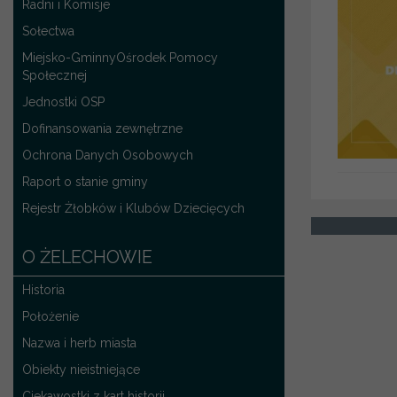
Radni i Komisje
Sołectwa
Miejsko-GminnyOśrodek Pomocy
Społecznej
Jednostki OSP
Dofinansowania zewnętrzne
Ochrona Danych Osobowych
Raport o stanie gminy
Rejestr Żłobków i Klubów Dziecięcych
O ŻELECHOWIE
Historia
Położenie
Nazwa i herb miasta
Obiekty nieistniejące
Ciekawostki z kart historii