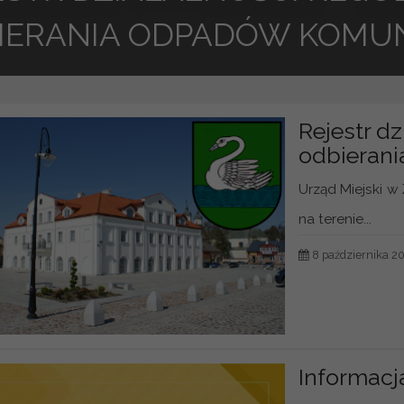
IERANIA ODPADÓW KOMU
Rejestr dz
odbieran
Urząd Miejski w
na terenie...
8 października 2
Informacj