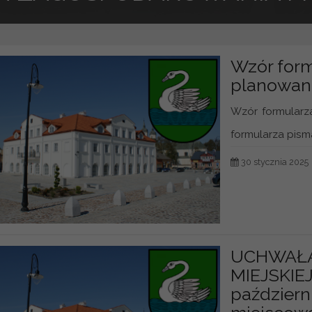
Wzór form
planowan
Wzór formularz
formularza pisma
30 stycznia 2025
UCHWAŁA 
MIEJSKIE
październ