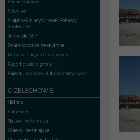
Radni i Komisje
Sołectwa
Miejsko-GminnyOśrodek Pomocy
Społecznej
Jednostki OSP
Dofinansowania zewnętrzne
Ochrona Danych Osobowych
Raport o stanie gminy
Rejestr Żłobków i Klubów Dziecięcych
O ŻELECHOWIE
Historia
Położenie
Nazwa i herb miasta
Obiekty nieistniejące
Ciekawostki z kart historii