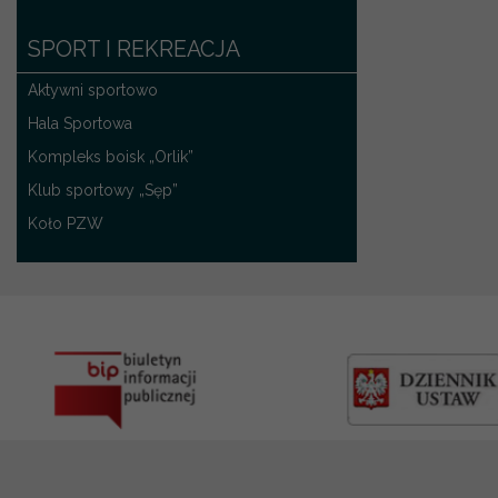
SPORT I REKREACJA
Aktywni sportowo
Hala Sportowa
Kompleks boisk „Orlik”
Klub sportowy „Sęp”
Koło PZW