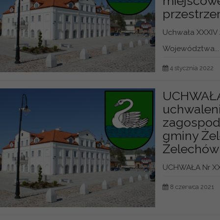
miejscow
przestrze
Uchwała XXXIV 
Województwa...
4 stycznia 2022
UCHWAŁA 
uchwalen
zagospoda
gminy Żel
Żelechów
UCHWAŁA Nr XXVI
8 czerwca 2021