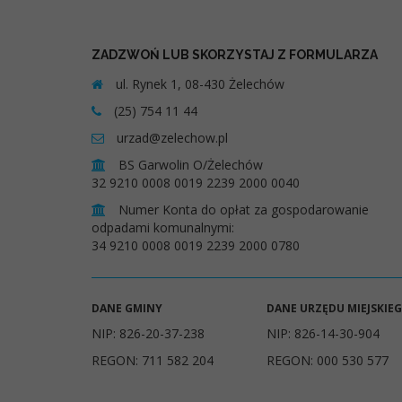
ZADZWOŃ LUB SKORZYSTAJ Z FORMULARZA
ul. Rynek 1, 08-430 Żelechów
(25) 754 11 44
urzad@zelechow.pl
BS Garwolin O/Żelechów
32 9210 0008 0019 2239 2000 0040
Numer Konta do opłat za gospodarowanie
odpadami komunalnymi:
34 9210 0008 0019 2239 2000 0780
DANE GMINY
DANE URZĘDU MIEJSKIE
NIP: 826-20-37-238
NIP: 826-14-30-904
REGON: 711 582 204
REGON: 000 530 577