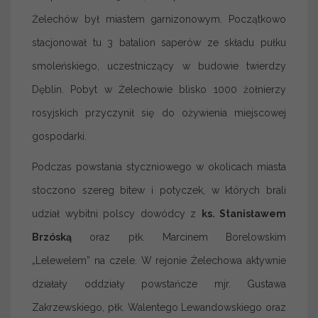
Żelechów był miastem garnizonowym. Początkowo
stacjonował tu 3 batalion saperów ze składu pułku
smoleńskiego, uczestniczący w budowie twierdzy
Dęblin. Pobyt w Żelechowie blisko 1000 żołnierzy
rosyjskich przyczynił się do ożywienia miejscowej
gospodarki.
Podczas powstania styczniowego w okolicach miasta
stoczono szereg bitew i potyczek, w których brali
udział wybitni polscy dowódcy z
ks. Stanisławem
Brzóską
oraz płk. Marcinem Borelowskim
„Lelewelem” na czele. W rejonie Żelechowa aktywnie
działały oddziały powstańcze mjr. Gustawa
Zakrzewskiego, płk. Walentego Lewandowskiego oraz