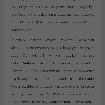
rozszerzył w 1703 r. dotychczasowe przywileje
(zwiększył do 6 liczbę jarmarków), zaś jego następca
August III Sas w 1761 r. nadał kolejne (zwiększył liczbę
jarmarków do 8).
Żelechów bardzo często zmieniał właścicieli,
wielokrotnie przechodząc w ręce bogatych i sławnych
osób. Od poł. XIII w. był siedzibą możnego
rodu
Ciołków
, służących wiernie mazowieckim
Piastom. W 1. poł. XVI w. miasto i dobra żelechowskie
znajdowały się we władaniu
Samuela
Maciejowskiego
, biskupa krakowskiego i kanclerza
wielkiego koronnego. W XVII w. Żelechów należał
początkowo do rodziny
Gostomskich i Leżeńskich
, a