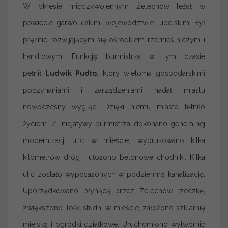
W okresie międzywojennym Żelechów leżał w
powiecie garwolińskim, województwie lubelskim. Był
prężnie rozwijającym się ośrodkiem rzemieślniczym i
handlowym. Funkcję burmistrza w tym czasie
pełnił
Ludwik Pudło
, który wieloma gospodarskimi
poczynaniami i zarządzeniami nadał miastu
nowoczesny wygląd. Dzięki niemu miasto tętniło
życiem. Z inicjatywy burmistrza dokonano generalnej
modernizacji ulic w mieście, wybrukowano kilka
kilometrów dróg i ułożono betonowe chodniki. Kilka
ulic zostało wyposażonych w podziemną kanalizację.
Uporządkowano płynącą przez Żelechów rzeczkę,
zwiększono ilość studni w mieście, założono szklarnię
miejską i ogródki działkowe. Uruchomiono wytwórnię