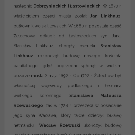
następnie
Dobrzynieckich i Łastowieckich
. W 1670 r.
właścicielem części miasta został
Jan Linkhauz
,
pułkownik wojsk litewskich. W 1680 r. pozostałą część
Żelechowa odkupił od Łastowieckich syn Jana,
Stanisław Linkhauz, chorąży owrucki.
Stanisław
Linkhauz
rozpoczął budowę nowego kościoła
parafialnego, gdyż poprzedni spłonął w wielkim
pożarze miasta 2 maja 1692 r. Od 1722 r. Żelechów był
własnością wojewody podlaskiego i hetmana
wielkiego koronnego
Stanisława Mateusza
Rzewuskiego
, zaś w 1728 r. przeszedł w posiadanie
jego syna Wacława, który także dzierżył buławę
hetmańską.
Wacław Rzewuski
ukończył budowę