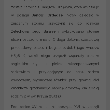
została Karolina z Danglów Ordężyna, która wniosła je
w posagu
Janowi Ordędze
. Nowy dziedzic w
znacznym stopniu przyczynił się do rozwoju
Żelechowa. Jego staraniem wybrukowano główne
ulice i osuszono miasto. Ordęga dokonał częściowej
przebudowy pałacu i bogato ozdobił jego wnętrze
(1838 r.), wokół niego urządził wspaniały park w
angielskim stylu z pięknie wkomponowanymi
sadzawkami i przylegającym do parku sadem
owocowym, wybudował również przy głównej alei
cmentarza grzebalnego kaplicę grobową dla swojej
rodziny p.w. św. Krzyża (1852 r.).
Pod koniec XVI w. lub na początku XVII w. zaczęli