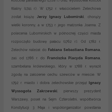
kościoła parafialnego (1728 r.) oraz wybudował kościół
filialny (1741 r.). W 1752 r. właścicielem Żelechowa
został książę
Jerzy Ignacy Lubomirski
, chorąży
wielki koronny, a w 1753 r. jego małżonka Joanna. Z
polecenia Lubomirskich w północnej części miasta
rozpoczęto budowę pałacu (1762 r.). Od 1782 r.
Żelechów należał do
Fabiana Sebastiana Romana
,
zaś od 1786 r. do
Franciszka Placyda Romana
,
szambelana królewskiego, który w 1788 r. wyraził
zgodę na założenie cechu szewców w mieście. W
1792 r. miasto i dobra żelechowskie przejął
Ignacy
Wyssogota Zakrzewski
, pierwszy prezydent
Warszawy, poseł na Sejm Czteroletni, współtwórca
Konstytucji 3 Maja i współorganizator powstania