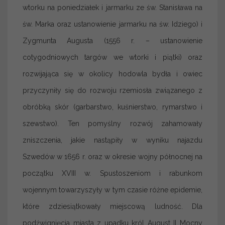
wtorku na poniedziałek i jarmarku ze św. Stanisława na
św. Marka oraz ustanowienie jarmarku na św. Idziego) i
Zygmunta Augusta (1556 r. – ustanowienie
cotygodniowych targów we wtorki i piątki) oraz
rozwijająca się w okolicy hodowla bydła i owiec
przyczyniły się do rozwoju rzemiosła związanego z
obróbką skór (garbarstwo, kuśnierstwo, rymarstwo i
szewstwo). Ten pomyślny rozwój zahamowały
zniszczenia, jakie nastąpiły w wyniku najazdu
Szwedów w 1656 r. oraz w okresie wojny północnej na
początku XVIII w. Spustoszeniom i rabunkom
wojennym towarzyszyły w tym czasie różne epidemie,
które zdziesiątkowały miejscową ludność. Dla
podźwignięcia miasta z upadku król August II Mocny