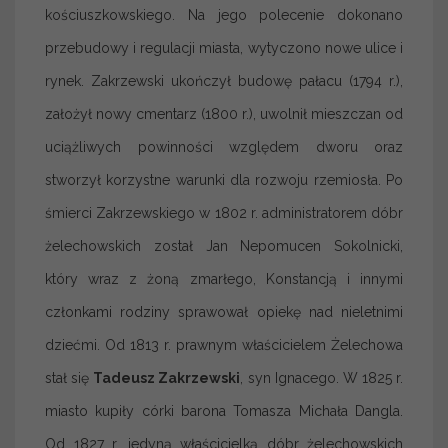
kościuszkowskiego. Na jego polecenie dokonano
przebudowy i regulacji miasta, wytyczono nowe ulice i
rynek. Zakrzewski ukończył budowę pałacu (1794 r.),
założył nowy cmentarz (1800 r.), uwolnił mieszczan od
uciążliwych powinności względem dworu oraz
stworzył korzystne warunki dla rozwoju rzemiosła. Po
śmierci Zakrzewskiego w 1802 r. administratorem dóbr
żelechowskich został Jan Nepomucen Sokolnicki,
który wraz z żoną zmarłego, Konstancją i innymi
członkami rodziny sprawował opiekę nad nieletnimi
dziećmi. Od 1813 r. prawnym właścicielem Żelechowa
stał się
Tadeusz Zakrzewski
, syn Ignacego. W 1825 r.
miasto kupiły córki barona Tomasza Michała Dangla.
Od 1827 r. jedyną właścicielką dóbr żelechowskich