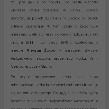
26 lipca 1944 r. po południu do miasta wjechały
pierwsze czołgi radzieckie. W sierpniu sowieci
utworzyli na polach dworskich na wschód od pałacu
lotnisko operacyjne. W tym czasie w Żelechowie
mieszkało wielu żołnierzy i oficerów radzieckich. Od
grudnia 1944 r. do lutego 1945 r. kwaterował w
mieście
Gieorgij Żukow
– marszałek Związku
Radzieckiego, zastępca naczelnego wodza Armii
Czerwonej, Józefa Stalina.
Po wojnie miejscowość liczyła około 4000
mieszkańców i liczba ta z małymi zmianami utrzymuje
się do dnia dzisiejszego. Do 1975 r. Żelechów był w
powiecie garwolińskim, województwie warszawskim, a