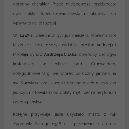
obronny charakter. Przez miejscowość przebiegały
dwa trakty: lubelsko-warszawski i łukowski, co
wpływało na jej rozwój.
W
1447 r.
Żelechów był już miastem, któremu król
Kazimierz Jagiellończyk nadał na prośbę Andrzeja i
Mikołaja, synów
Andrzeja Ciołka
, dowódcy chorągwi
królewskiej w bitwie pod Grunwaldem,
cotygodniowe targi we wtorek, coroczny jarmark na
św. Stanisława oraz zwolnił żelechowskich mieszczan
jadących z towarami od opłaty myt i ceł na terytorium
całego państwa.
Kolejne przywileje, jakie uzyskało miasto z rąk
Zygmunta Starego (1516 r. – przeniesienie targu z