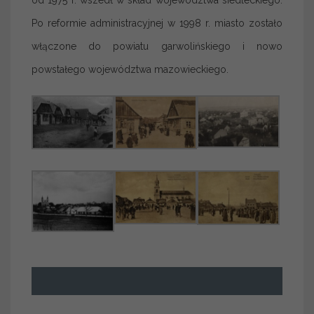
od 1975 r. wszedł w skład województwa siedleckiego.
Po reformie administracyjnej w 1998 r. miasto zostało
włączone do powiatu garwolińskiego i nowo
powstałego województwa mazowieckiego.