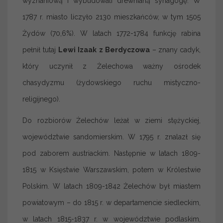
wyznaniową i wybudowali drewnianą synagogę. W
1787 r. miasto liczyło 2130 mieszkańców, w tym 1505
Żydów (70,6%). W latach 1772-1784 funkcję rabina
pełnił tutaj
Lewi Izaak z Berdyczowa
–
znany
cadyk,
który uczynił z Żelechowa ważny ośrodek
chasydyzmu (żydowskiego ruchu mistyczno-
religijnego).
Do rozbiorów Żelechów leżał w ziemi stężyckiej,
województwie sandomierskim. W 1795 r. znalazł się
pod zaborem austriackim. Następnie w latach 1809-
1815 w Księstwie Warszawskim, potem w Królestwie
Polskim. W latach 1809-1842 Żelechów był miastem
powiatowym – do 1815 r. w departamencie siedleckim,
w latach 1815-1837 r. w województwie podlaskim,