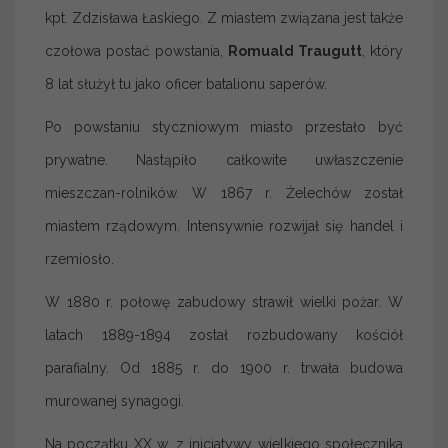
kpt. Zdzisława Łaskiego. Z miastem związana jest także
czołowa postać powstania,
Romuald Traugutt
, który
8 lat służył tu jako oficer batalionu saperów.
Po powstaniu styczniowym miasto przestało być
prywatne. Nastąpiło całkowite uwłaszczenie
mieszczan-rolników. W 1867 r. Żelechów został
miastem rządowym. Intensywnie rozwijał się handel i
rzemiosło.
W 1880 r. połowę zabudowy strawił wielki pożar. W
latach 1889-1894 został rozbudowany kościół
parafialny. Od 1885 r. do 1900 r. trwała budowa
murowanej synagogi.
Na początku XX w. z inicjatywy wielkiego społecznika