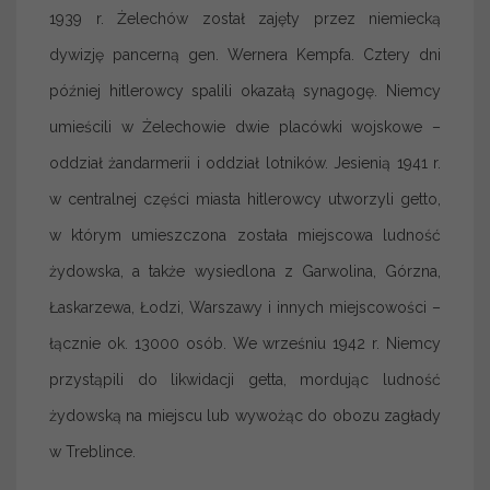
1939 r. Żelechów został zajęty przez niemiecką
dywizję pancerną gen. Wernera Kempfa. Cztery dni
później hitlerowcy spalili okazałą synagogę. Niemcy
umieścili w Żelechowie dwie placówki wojskowe –
oddział żandarmerii i oddział lotników. Jesienią 1941 r.
w centralnej części miasta hitlerowcy utworzyli getto,
w którym umieszczona została miejscowa ludność
żydowska, a także wysiedlona z Garwolina, Górzna,
Łaskarzewa, Łodzi, Warszawy i innych miejscowości –
łącznie ok. 13000 osób. We wrześniu 1942 r. Niemcy
przystąpili do likwidacji getta, mordując ludność
żydowską na miejscu lub wywożąc do obozu zagłady
w Treblince.