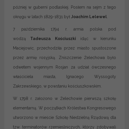
później w guberni podlaskiej. Posłem na sejm z tego
okręgu w latach 1829-1831 był
Joachim Lelewel
.
7 października 1794 r. armia polska pod
wodzą
Tadeusza Kościuszki
idąc w kierunku
Maciejowic, przechodziła przez miasto spustoszone
przez armię rosyjską. Zniszczenie Żelechowa było
odwetem wojennym Rosjan za udział ówczesnego
właściciela miasta, Ignacego Wyssogoty
Zakrzewskiego, w powstaniu kościuszkowskim.
W 1798 r. założono w Żelechowie pierwszą szkołę
elementarną. W początkach Królestwa Kongresowego
utworzono w mieście Szkołę Niedzielną Rządową dla
tzw. terminatorów rzemieślniczych, którzy zdobywali