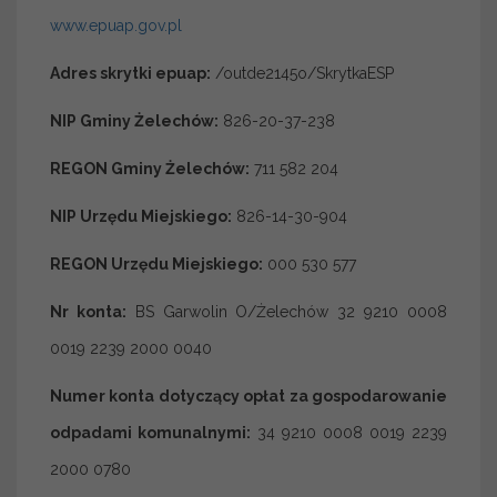
www.epuap.gov.pl
Adres skrytki epuap:
/outde2145o/SkrytkaESP
NIP Gminy Żelechów:
826-20-37-238
REGON Gminy Żelechów:
711 582 204
NIP Urzędu Miejskiego:
826-14-30-904
REGON Urzędu Miejskiego:
000 530 577
Nr konta:
BS Garwolin O/Żelechów 32 9210 0008
0019 2239 2000 0040
Numer konta dotyczący opłat za gospodarowanie
odpadami komunalnymi:
34 9210 0008 0019 2239
2000 0780