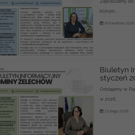
Zapraszamy do 
którym...
16 kwietnia 2026
Biuletyn 
styczeń 2
Oddajemy w Pań
w 2026...
3 lutego 2026