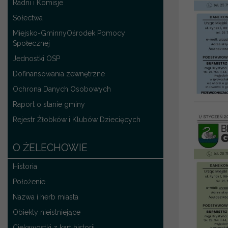
Radni i Komisje
Sołectwa
Miejsko-GminnyOśrodek Pomocy
Społecznej
Jednostki OSP
Dofinansowania zewnętrzne
Ochrona Danych Osobowych
Raport o stanie gminy
Rejestr Żłobków i Klubów Dziecięcych
O ŻELECHOWIE
Historia
Położenie
Nazwa i herb miasta
Obiekty nieistniejące
Ciekawostki z kart historii