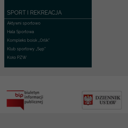
SPORT I REKREACJA
Aktywni sportowo
Hala Sportowa
Kompleks boisk „Orlik”
Klub sportowy „Sęp”
Koło PZW