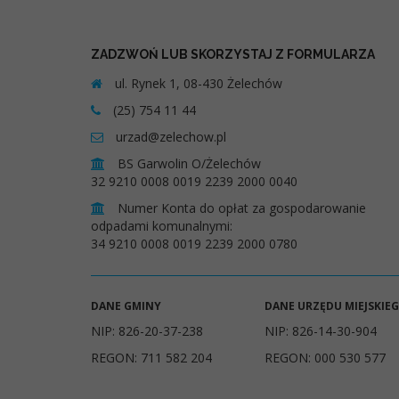
ZADZWOŃ LUB SKORZYSTAJ Z FORMULARZA
ul. Rynek 1, 08-430 Żelechów
(25) 754 11 44
urzad@zelechow.pl
BS Garwolin O/Żelechów
32 9210 0008 0019 2239 2000 0040
Numer Konta do opłat za gospodarowanie
odpadami komunalnymi:
34 9210 0008 0019 2239 2000 0780
DANE GMINY
DANE URZĘDU MIEJSKIE
NIP: 826-20-37-238
NIP: 826-14-30-904
REGON: 711 582 204
REGON: 000 530 577