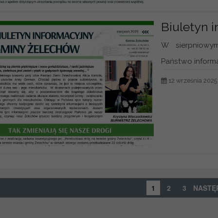
Biuletyn 
W sierpniowym
Państwo informacj
12 września 2025
1
2
3
NASTĘ