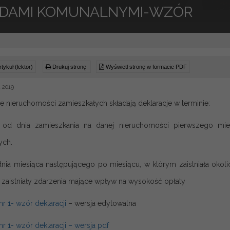
DAMI KOMUNALNYMI-WZÓR
tykuł (lektor)
Drukuj stronę
Wyświetl stronę w formacie PDF
a 2019
le nieruchomości zamieszkałych składają deklaracje w terminie:
i od dnia zamieszkania na danej nieruchomości pierwszego mi
ych.
dnia miesiąca następującego po miesiącu, w którym zaistniała oko
b zaistniały zdarzenia mające wpływ na wysokość opłaty
nr 1- wzór deklaracji
– wersja edytowalna
nr 1- wzór deklaracji – wersja pdf