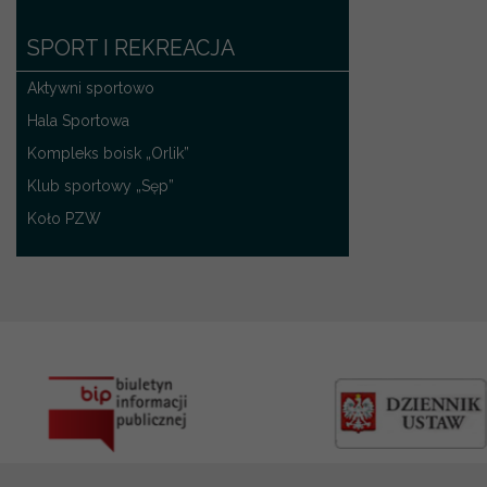
SPORT I REKREACJA
Aktywni sportowo
Hala Sportowa
Kompleks boisk „Orlik”
Klub sportowy „Sęp”
Koło PZW