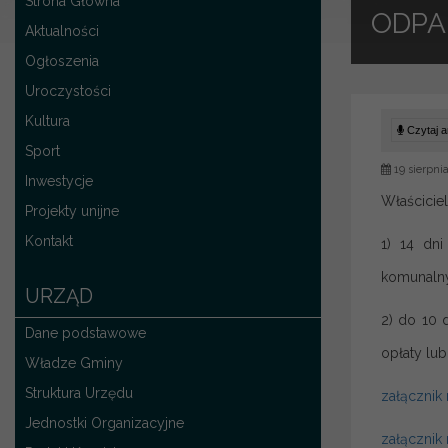
Strona Główna
ODPA
Aktualności
Ogłoszenia
Uroczystości
Kultura
Czytaj ar
Sport
19 sierpni
Inwestycje
Właścicie
Projekty unijne
Kontakt
1) 14 dn
komunaln
URZĄD
2) do 10 
Dane podstawowe
opłaty lu
Władze Gminy
Struktura Urzędu
załącznik 
Jednostki Organizacyjne
załącznik 