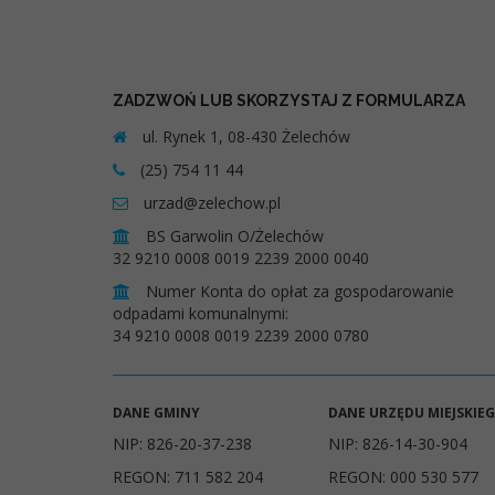
ZADZWOŃ LUB SKORZYSTAJ Z FORMULARZA
ul. Rynek 1, 08-430 Żelechów
(25) 754 11 44
urzad@zelechow.pl
BS Garwolin O/Żelechów
32 9210 0008 0019 2239 2000 0040
Numer Konta do opłat za gospodarowanie
odpadami komunalnymi:
34 9210 0008 0019 2239 2000 0780
DANE GMINY
DANE URZĘDU MIEJSKIE
NIP: 826-20-37-238
NIP: 826-14-30-904
REGON: 711 582 204
REGON: 000 530 577