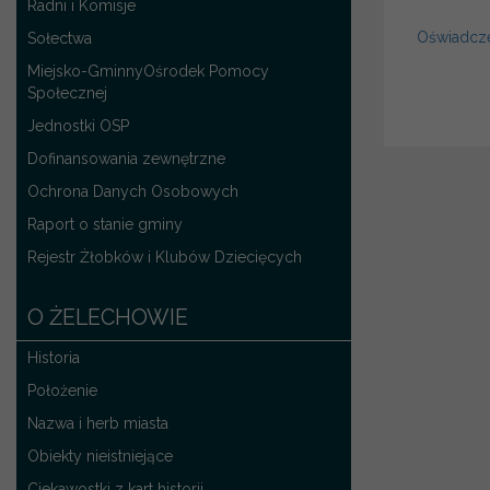
Radni i Komisje
Oświadcz
Sołectwa
Miejsko-GminnyOśrodek Pomocy
Społecznej
Jednostki OSP
Dofinansowania zewnętrzne
Ochrona Danych Osobowych
Raport o stanie gminy
Rejestr Żłobków i Klubów Dziecięcych
O ŻELECHOWIE
Historia
Położenie
Nazwa i herb miasta
Obiekty nieistniejące
Ciekawostki z kart historii