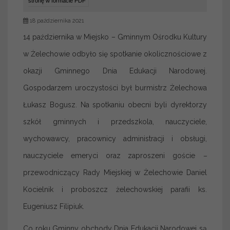
stronę w formacie PDF
18 października 2021
14 października w Miejsko – Gminnym Ośrodku Kultury
w Żelechowie odbyło się spotkanie okolicznościowe z
okazji Gminnego Dnia Edukacji Narodowej.
Gospodarzem uroczystości był burmistrz Żelechowa
Łukasz Bogusz. Na spotkaniu obecni byli dyrektorzy
szkół gminnych i przedszkola, nauczyciele,
wychowawcy, pracownicy administracji i obsługi,
nauczyciele emeryci oraz zaproszeni goście
–
przewodniczący Rady Miejskiej w Żelechowie Daniel
Kocielnik i proboszcz żelechowskiej parafii ks.
Eugeniusz Filipiuk.
Co roku Gminny obchody Dnia Edukacji Narodowej są