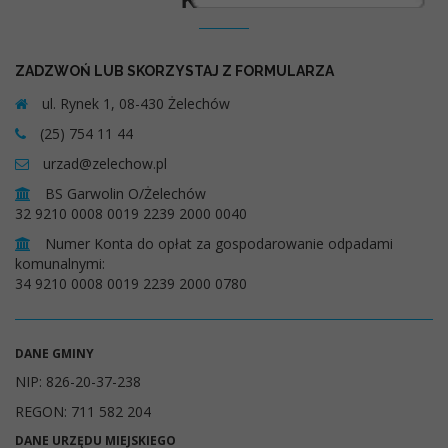
Kontakt
ZADZWOŃ LUB SKORZYSTAJ Z FORMULARZA
ul. Rynek 1, 08-430 Żelechów
(25) 754 11 44
urzad@zelechow.pl
BS Garwolin O/Żelechów
32 9210 0008 0019 2239 2000 0040
Numer Konta do opłat za gospodarowanie odpadami
komunalnymi:
34 9210 0008 0019 2239 2000 0780
DANE GMINY
NIP: 826-20-37-238
REGON: 711 582 204
DANE URZĘDU MIEJSKIEGO