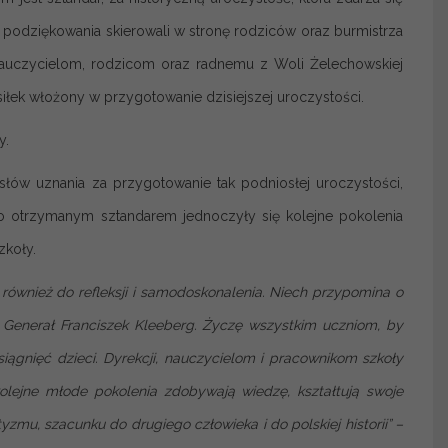
e podziękowania skierowali w stronę rodziców oraz burmistrza
 nauczycielom, rodzicom oraz radnemu z Woli Żelechowskiej
siłek włożony w przygotowanie dzisiejszej uroczystości.
y.
 słów uznania za przygotowanie tak podniosłej uroczystości,
owo otrzymanym sztandarem jednoczyły się kolejne pokolenia
zkoły.
również do refleksji i samodoskonalenia. Niech przypomina o
n Generał Franciszek Kleeberg. Życzę wszystkim uczniom, by
osiągnięć dzieci. Dyrekcji, nauczycielom i pracownikom szkoły
olejne młode pokolenia zdobywają wiedzę, kształtują swoje
mu, szacunku do drugiego człowieka i do polskiej historii” –