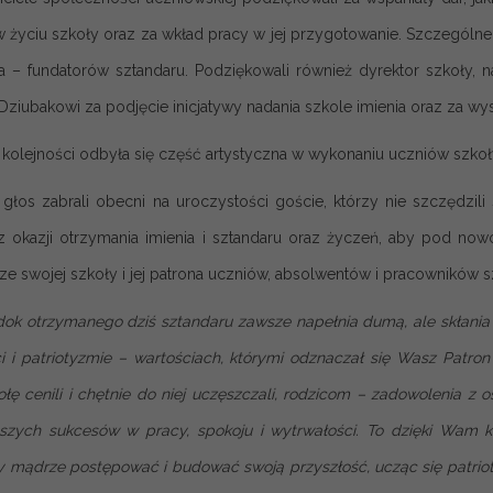
 w życiu szkoły oraz za wkład pracy w jej przygotowanie. Szczególn
 – fundatorów sztandaru. Podziękowali również dyrektor szkoły,
Dziubakowi za podjęcie inicjatywy nadania szkole imienia oraz za wy
 kolejności odbyła się część artystyczna w wykonaniu uczniów szkoł
 głos zabrali obecni na uroczystości goście, którzy nie szczędzili
i z okazji otrzymania imienia i sztandaru oraz życzeń, aby pod n
e swojej szkoły i jej patrona uczniów, absolwentów i pracowników s
dok otrzymanego dziś sztandaru zawsze napełnia dumą, ale skłania 
i i patriotyzmie – wartościach, którymi odznaczał się Wasz Patro
ołę cenili i chętnie do niej uczęszczali, rodzicom – zadowolenia z 
szych sukcesów w pracy, spokoju i wytrwałości. To dzięki Wam k
y mądrze postępować i budować swoją przyszłość, ucząc się patriotyz