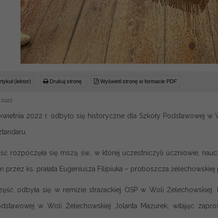
tykuł (lektor)
Drukuj stronę
Wyświetl stronę w formacie PDF
 2022
kwietnia 2022 r. odbyło się historyczne dla Szkoły Podstawowej w 
sztandaru.
ść rozpoczęła się mszą św., w której uczestniczyli uczniowie, nauc
m przez ks. prałata Eugeniusza Filipiuka – proboszcza żelechowskiej p
ęść odbyła się w remizie strażackiej OSP w Woli Żelechowskiej
dstawowej w Woli Żelechowskiej Jolanta Mazurek, witając zapr