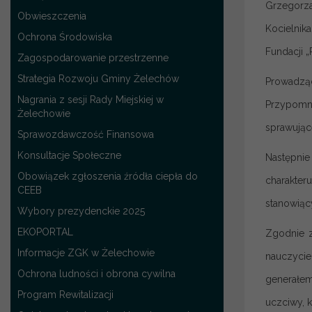
Grzegorza
Obwieszczenia
Kocielnik
Ochrona Środowiska
Fundacji 
Zagospodarowanie przestrzenne
Strategia Rozwoju Gminy Żelechów
Prowadząc
Nagrania z sesji Rady Miejskiej w
Przypomni
Żelechowie
sprawując
Sprawozdawczość Finansowa
Konsultacje Społeczne
Następnie
Obowiązek zgłoszenia źródła ciepła do
charakter
CEEB
stanowiąc
Wybory prezydenckie 2025
EKOPORTAL
Zgodnie z
Informacje ZGK w Żelechowie
nauczycie
Ochrona ludności i obrona cywilna
generałem
Program Rewitalizacji
uczciwy, 