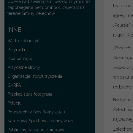
Opieka nad zwierzętami bezdomnymi oraz
brania od
zapobiegania bezdomności zwierząt na
terenie Gminy Żelechów
agresji n
„Polesie”,
INNE
r., gen. K
Warto zobaczyć
„Przyszło
Przyroda
Kleeberga
Izba pamięci
Przydatne strony
osobowe g
Organizacje, stowarzyszenia
wniosku s
GKRPA
rodziców 
Przekaż starą fotografię
Następnie
Petycje
Żelechowi
Powszechny Spis Rolny 2020
najważni
Narodowy Spis Powszechny 2021
Żelechows
Publiczny transport zbiorowy