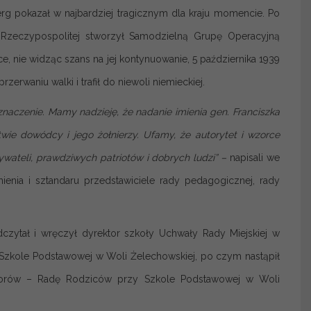
rg pokazał w najbardziej tragicznym dla kraju momencie. Po
 Rzeczypospolitej stworzył Samodzielną Grupę Operacyjną
ce, nie widząc szans na jej kontynuowanie, 5 października 1939
zerwaniu walki i trafił do niewoli niemieckiej.
naczenie. Mamy nadzieję, że nadanie imienia gen. Franciszka
wie dowódcy i jego żołnierzy. Ufamy, że autorytet i wzorce
teli, prawdziwych patriotów i dobrych ludzi” –
napisali we
enia i sztandaru przedstawiciele rady pedagogicznej, rady
czytał i wręczył dyrektor szkoły Uchwały Rady Miejskiej w
u Szkole Podstawowej w Woli Żelechowskiej, po czym nastąpił
datorów – Radę Rodziców przy Szkole Podstawowej w Woli