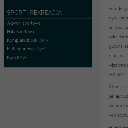
Po odczyt
SPORT I REKREACJA
dyrektor 
Aktywni sportowo
że jest 
Hala Sportowa
sztandaro
Kompleks boisk „Orlik”
główna st
Klub sportowy „Sęp”
otoczona 
Koło PZW
wizerune
POLSKA”.
Zgodnie z
jej najbl
którym b
wychowawc
Przedstawi