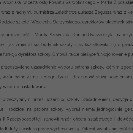
 Woźniaka, wicestarostę Powiatu Garwolińskiego – Marka Ziędalsk
a wraz z radnymi, burmistrza Żelechowa Łukasza Bogusza wraz z ki
„Rodzice szkole” Wojciecha Starzyńskiego, dyrektorów placówek oś
y uroczystość – Monika Szewczak i Konrad Owczarczyk – nauczyciele s
eli, jak zmieniał się budynek szkoły i jak kształtowała się organi
e funkcję dyrektora szkoły. Omówili także bieżące funkcjonowanie pl
 przedstawiono uzasadnienie wyboru patrona szkoły, którym zgodn
u, wzór patriotyzmu, którego życie i działalność służą pokoleniom, 
y wzór do naśladowania.
 przeczytanym przez uczennicę szkoły uzasadnieniem, decyzja o 
le i rodzice, na patrona szkoły wybrali niemal jednogłośnie gen
 II Rzeczypospolitej, stanowił wzór oficera sztabowego i dowódcy
kładł duży nacisk na pracę wychowawczą. Zalecał wyrabianie cnót żo