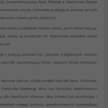
iego, przewodniczącego Rady Miejskiej w Żelechowie Daniela
erownictwem urzędu i jednostek podległych, prezesa zarządu
wiatowych z terenu gminy Żelechów.
zkoły przedstawili historię szkoły i jej 60-letnią tradycję.
zacja szkoły na przestrzeni lat. Wspomnieli wszystkie osoby
acówki.
ie z tradycją powinien być człowiek o najlepszych cechach
autorytet reprezentujący treści i wartości bliskie młodzieży,
wyborze patrona została podjęta dwa lata temu. Uczniowie,
. Franciszka Kleeberga, który był niezwykle utalentowanym
 dla młodszych oficerów. Jako żołnierz był prostolinijny i
łnierskich: odwagi, bystrości, prawdomówności, koleżeństwa i