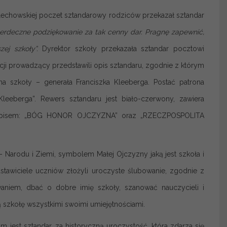
lechowskiej poczet sztandarowy rodziców przekazał sztandar
rdeczne podziękowanie za tak cenny dar. Pragnę zapewnić,
ej szkoły”.
Dyrektor szkoły przekazała sztandar pocztowi
cji prowadzący przedstawili opis sztandaru, zgodnie z którym
 szkoły – generała Franciszka Kleeberga. Postać patrona
leeberga”. Rewers sztandaru jest biało-czerwony, zawiera
 napisem: „BÓG HONOR OJCZYZNA” oraz „RZECZPOSPOLITA
– Narodu i Ziemi, symbolem Małej Ojczyzny jaką jest szkoła i
dstawiciele uczniów złożyli uroczyste ślubowanie, zgodnie z
niem, dbać o dobre imię szkoły, szanować nauczycieli i
szkołę wszystkimi swoimi umiejętnościami.
m jest sztandar, za historyczną uroczystość, która zdarza się