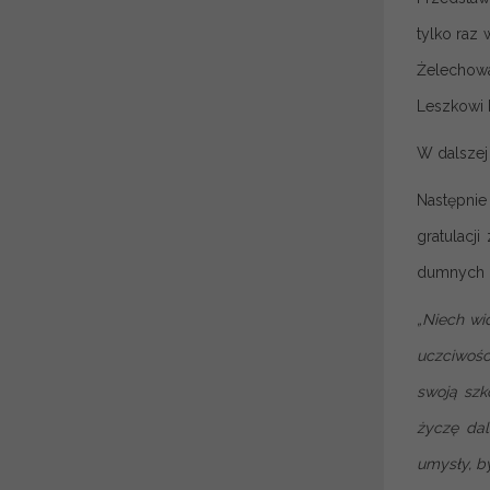
tylko raz
Żelechowa
Leszkowi 
W dalszej
Następnie
gratulacj
dumnych z
„Niech wi
uczciwośc
swoją szk
życzę dal
umysły, b