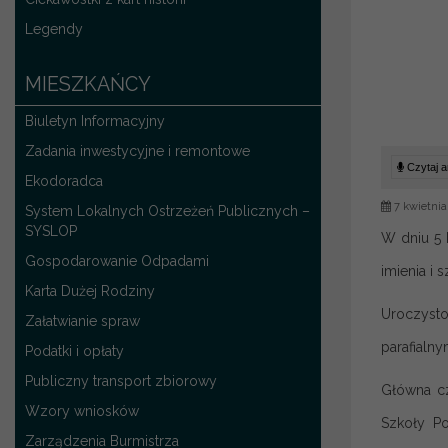
Legendy
MIESZKAŃCY
Biuletyn Informacyjny
Zadania inwestycyjne i remontowe
Czytaj ar
Ekodoradca
7 kwietnia
System Lokalnych Ostrzeżeń Publicznych –
SYSLOP
W dniu 5 
Gospodarowanie Odpadami
imienia i 
Karta Dużej Rodziny
Uroczysto
Załatwianie spraw
parafialny
Podatki i opłaty
Publiczny transport zbiorowy
Główna cz
Wzory wniosków
Szkoły Po
Zarządzenia Burmistrza