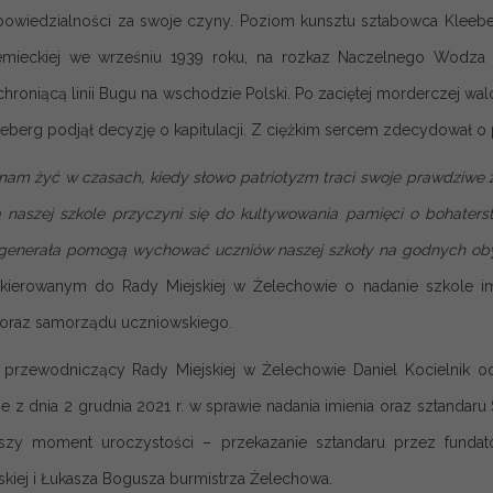
powiedzialności za swoje czyny. Poziom kunsztu sztabowca Kleebe
iemieckiej we wrześniu 1939 roku, na rozkaz Naczelnego Wodza
 chroniącą linii Bugu na wschodzie Polski. Po zaciętej morderczej wal
leeberg podjął decyzję o kapitulacji. Z ciężkim sercem zdecydował o pr
 nam żyć w czasach, kiedy słowo patriotyzm traci swoje prawdziwe z
 naszej szkole przyczyni się do kultywowania pamięci o bohaterst
enerała pomogą wychować uczniów naszej szkoły na godnych obywa
kierowanym do Rady Miejskiej w Żelechowie o nadanie szkole imi
oraz samorządu uczniowskiego.
 przewodniczący Rady Miejskiej w Żelechowie Daniel Kocielnik od
e z dnia 2 grudnia 2021 r. w sprawie nadania imienia oraz sztandar
ejszy moment uroczystości – przekazanie sztandaru przez fun
kiej i Łukasza Bogusza burmistrza Żelechowa.