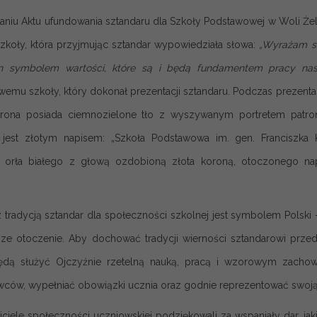
aniu Aktu ufundowania sztandaru dla Szkoły Podstawowej w Woli Że
szkoły, która przyjmując sztandar wypowiedziała słowa:
„Wyrażam se
on symbolem wartości, które są i będą fundamentem pracy nasz
wemu szkoły, który dokonał prezentacji sztandaru. Podczas prezenta
rona posiada ciemnozielone tło z wyszywanym portretem patrona
jest złotym napisem: „Szkoła Podstawowa im. gen. Franciszka K
k orła białego z głową ozdobioną złota koroną, otoczonego
 tradycją sztandar dla społeczności szkolnej jest symbolem Polski 
iższe otoczenie. Aby dochować tradycji wierności sztandarowi prze
ędą służyć Ojczyźnie rzetelną nauką, pracą i wzorowym zachowa
ów, wypełniać obowiązki ucznia oraz godnie reprezentować swoją 
ciele społeczności uczniowskiej podziękowali za wspaniały dar, jaki