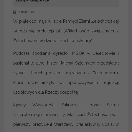
stronę w formacie PDF
11 maja 2024
W piątek 10 maja w Izbie Pamięci Ziemi Żelechowskiej
odbyła się prelekcja pt. „Wkład osób związanych z
Żelechowem w dzieło trzech konstytucji”.
Podczas spotkania dyrektor MGOK w Żelechowie i
pasjonat lokalnej historii Michał Sztelmach przedstawił
sylwetki trzech postaci związanych z Żelechowem,
które uczestniczyły w opracowywaniu regulacji
ustrojowych dla Rzeczypospolitej.
Ignacy Wyssogota Zakrzewski, poseł Sejmu
Czteroletniego, późniejszy właściciel Żelechowa oraz
pierwszy prezydent Warszawy brał aktywny udział w