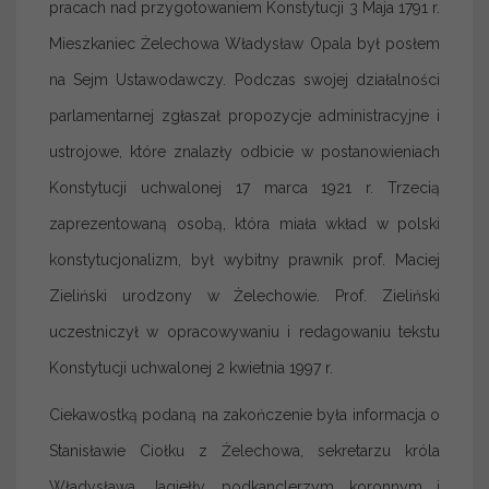
pracach nad przygotowaniem Konstytucji 3 Maja 1791 r.
Mieszkaniec Żelechowa Władysław Opala był posłem
na Sejm Ustawodawczy. Podczas swojej działalności
parlamentarnej zgłaszał propozycje administracyjne i
ustrojowe, które znalazły odbicie w postanowieniach
Konstytucji uchwalonej 17 marca 1921 r. Trzecią
zaprezentowaną osobą, która miała wkład w polski
konstytucjonalizm, był wybitny prawnik prof. Maciej
Zieliński urodzony w Żelechowie. Prof. Zieliński
uczestniczył w opracowywaniu i redagowaniu tekstu
Konstytucji uchwalonej 2 kwietnia 1997 r.
Ciekawostką podaną na zakończenie była informacja o
Stanisławie Ciołku z Żelechowa, sekretarzu króla
Władysława Jagiełły, podkanclerzym koronnym i