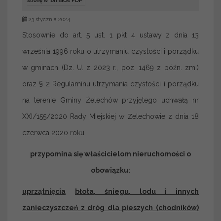
stronę w formacie PDF
23 stycznia 2024
Stosownie do art. 5 ust. 1 pkt 4 ustawy z dnia 13
września 1996 roku o utrzymaniu czystości i porządku
w gminach (Dz. U. z 2023 r., poz. 1469 z późn. zm.)
oraz § 2 Regulaminu utrzymania czystości i porządku
na terenie Gminy Żelechów przyjętego uchwałą nr
XXI/155/2020 Rady Miejskiej w Żelechowie z dnia 18
czerwca 2020 roku
przypomina się właścicielom nieruchomości o
obowiązku:
uprzątnięcia
błota, śniegu, lodu i innych
zanieczyszczeń z dróg dla pieszych (chodników)