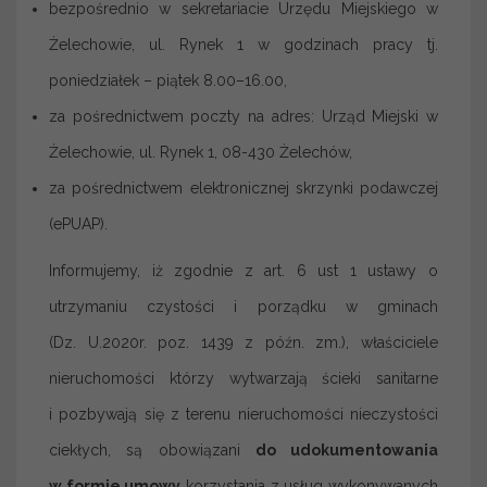
bezpośrednio w sekretariacie Urzędu Miejskiego w
Żelechowie, ul. Rynek 1 w godzinach pracy tj.
poniedziałek – piątek 8.00–16.00,
za pośrednictwem poczty na adres: Urząd Miejski w
Żelechowie, ul. Rynek 1, 08-430 Żelechów,
za pośrednictwem elektronicznej skrzynki podawczej
(ePUAP).
Informujemy, iż zgodnie z art. 6 ust 1 ustawy o
utrzymaniu czystości i porządku w gminach
(Dz. U.2020r. poz. 1439 z późn. zm.), właściciele
nieruchomości którzy wytwarzają ścieki sanitarne
i pozbywają się z terenu nieruchomości nieczystości
ciekłych, są obowiązani
do udokumentowania
w formie umowy
korzystania z usług wykonywanych