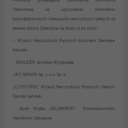
Podmioty posiadające zezwolenie Burmistrza
Żelechowa na opróżnianie zbiorników
bezodpływowych i transportu nieczystości ciekłych na
terenie Gminy Żelechów na dzień 11.02.2021r.:
– Wywóz Nieczystości Płynnych Kazimierz Stanisław
Kiliszek,
– EKOLIDER Jarosław Wyglądała,
-WC SERWIS Sp. z o.o. Sp. k.,
„CZYSTOPOL” Wywóz Nieczystości Płynnych i Stałych
Danuta Gendek,
– Jacek Wojtaś „SOLARPROFI” Przedsiębiorstwo
Handlowo Usługowe.