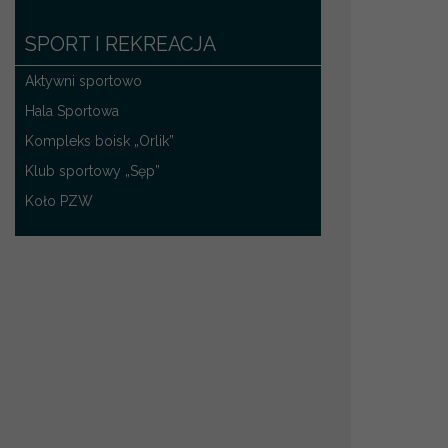
SPORT I REKREACJA
Aktywni sportowo
Hala Sportowa
Kompleks boisk „Orlik”
Klub sportowy „Sęp”
Koło PZW