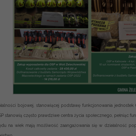
łalności bojowej, stanowiącej podstawę funkcjonowania jednostek 
SP stanowią często prawdziwe centra życia społecznego, pełniąc funk
du na wiek mają możliwość zaangażowania się w działalność popr
ństwo.