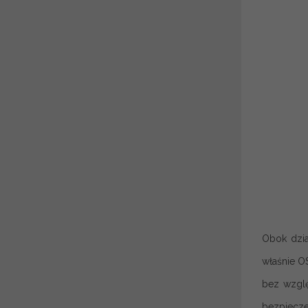
Obok dzia
właśnie O
bez wzglę
bezpiecze