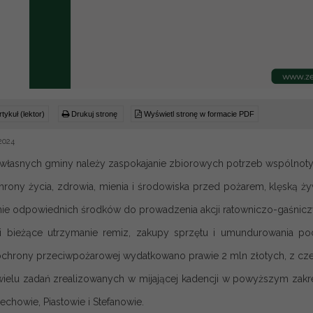
tykuł (lektor)
Drukuj stronę
Wyświetl stronę w formacie PDF
2024
własnych gminy należy zaspokajanie zbiorowych potrzeb wspólnoty,
rony życia, zdrowia, mienia i środowiska przed pożarem, klęską 
ie odpowiednich środków do prowadzenia akcji ratowniczo-gaśnicz
 bieżące utrzymanie remiz, zakupy sprzętu i umundurowania poc
 ochrony przeciwpożarowej wydatkowano prawie 2 mln złotych, z czeg
ielu zadań zrealizowanych w mijającej kadencji w powyższym zak
chowie, Piastowie i Stefanowie.