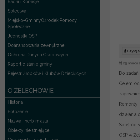
Radni i Komisje
Sołectwa
Miejsko-GminnyOśrodek Pomocy
Społecznej
Jednostki OSP
Dofinansowania zewnętrzne
Czytaj ar
Ochrona Danych Osobowych
29 marca 
Raport o stanie gminy
Do zadań 
Rejestr Żłobków i Klubów Dziecięcych
Celem och
O ŻELECHOWIE
zapewnien
Historia
Remonty i
Położenie
działania
Nazwa i herb miasta
Spośród w
Obiekty nieistniejące
OSP w Żele
Ciekawostki z kart historii