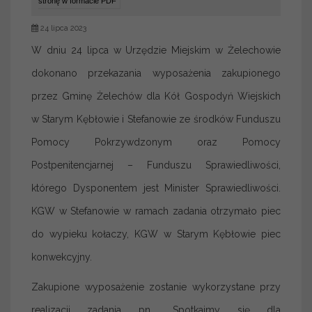
stronę w formacie PDF
24 lipca 2023
W dniu 24 lipca w Urzędzie Miejskim w Żelechowie
dokonano przekazania wyposażenia zakupionego
przez Gminę Żelechów dla Kół Gospodyń Wiejskich
w Starym Kębłowie i Stefanowie ze środków Funduszu
Pomocy Pokrzywdzonym oraz Pomocy
Postpenitencjarnej – Funduszu Sprawiedliwości,
którego Dysponentem jest Minister Sprawiedliwości.
KGW w Stefanowie w ramach zadania otrzymało piec
do wypieku kołaczy, KGW w Starym Kębłowie piec
konwekcyjny.
Zakupione wyposażenie zostanie wykorzystane przy
realizacji zadania pn. „Spotkajmy się dla