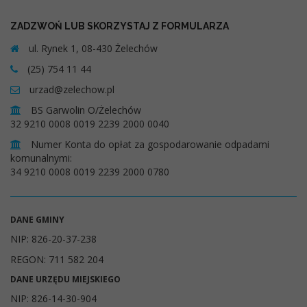
ZADZWOŃ LUB SKORZYSTAJ Z FORMULARZA
ul. Rynek 1, 08-430 Żelechów
(25) 754 11 44
urzad@zelechow.pl
BS Garwolin O/Żelechów
32 9210 0008 0019 2239 2000 0040
Numer Konta do opłat za gospodarowanie odpadami
komunalnymi:
34 9210 0008 0019 2239 2000 0780
DANE GMINY
NIP: 826-20-37-238
REGON: 711 582 204
DANE URZĘDU MIEJSKIEGO
NIP: 826-14-30-904