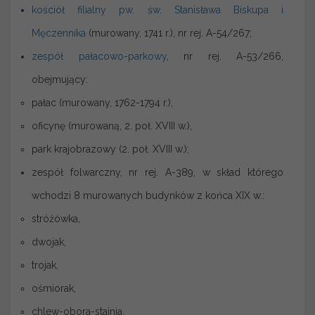
kościół filialny pw. św. Stanisława Biskupa i
Męczennika
(murowany, 1741 r.), nr rej. A-54/267;
zespół pałacowo-parkowy
, nr rej. A-53/266,
obejmujący:
pałac (murowany, 1762-1794 r.),
oficynę (murowaną, 2. poł. XVIII w.),
park krajobrazowy (2. poł. XVIII w.);
zespół folwarczny, nr rej. A-389, w skład którego
wchodzi 8 murowanych budynków z końca XIX w.:
stróżówka,
dwojak,
trojak,
ośmiorak,
chlew-obora-stajnia,