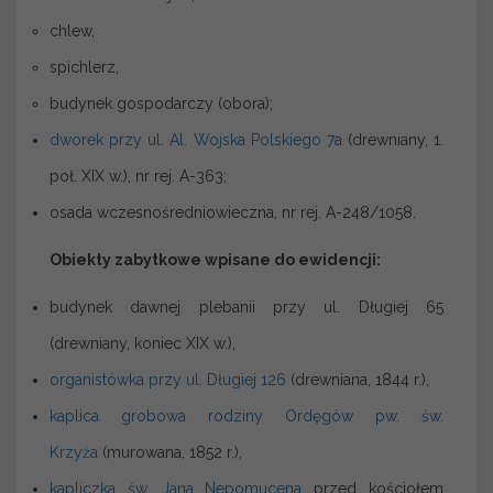
chlew,
spichlerz,
budynek gospodarczy (obora);
dworek przy ul. Al. Wojska Polskiego 7a
(drewniany, 1.
poł. XIX w.), nr rej. A-363;
osada wczesnośredniowieczna, nr rej. A-248/1058.
Obiekty zabytkowe wpisane do ewidencji:
budynek dawnej plebanii przy ul. Długiej 65
(drewniany, koniec XIX w.),
organistówka przy ul. Długiej 126
(drewniana, 1844 r.),
kaplica grobowa rodziny Ordęgów pw. św.
Krzyża
(murowana, 1852 r.),
kapliczka św. Jana Nepomucena
przed kościołem