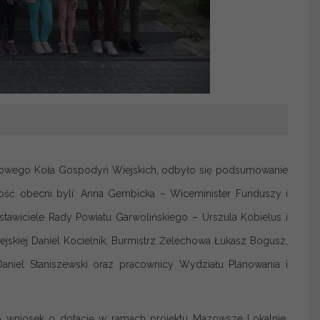
ejscowego Koła Gospodyń Wiejskich, odbyło się podsumowanie
tość obecni byli: Anna Gembicka – Wiceminister Funduszy i
tawiciele Rady Powiatu Garwolińskiego – Urszula Kobielus i
skiej Daniel Kocielnik, Burmistrz Żelechowa Łukasz Bogusz,
aniel Staniszewski oraz pracownicy Wydziału Planowania i
 wniosek o dotację w ramach projektu Mazowsze Lokalnie.