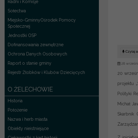
Radni i Komisje
Sołectwa
Miejsko-GminnyOśrodek Pomocy
Społecznej
Jednostki OSP
Dofinansowania zewnętrzne
Czytaj ar
Ochrona Danych Osobowych
Raport o stanie gminy
28 wrześni
Rejestr Żłobków i Klubów Dziecięcych
20 wrześn
projektu 
O ŻELECHOWIE
Polityki 
Historia
Michał Ja
Położenie
Skarbnik 
Nazwa i herb miasta
Zarządzani
Obiekty nieistniejące
Z inicjat
Ciekawostki z kart historii