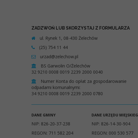
ZADZWOŃ LUB SKORZYSTAJ Z FORMULARZA
ul. Rynek 1, 08-430 Żelechów
(25) 754 11 44
urzad@zelechow.pl
BS Garwolin O/Żelechów
32 9210 0008 0019 2239 2000 0040
Numer Konta do opłat za gospodarowanie
odpadami komunalnymi:
34 9210 0008 0019 2239 2000 0780
DANE GMINY
DANE URZĘDU MIEJSKIE
NIP: 826-20-37-238
NIP: 826-14-30-904
REGON: 711 582 204
REGON: 000 530 577