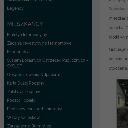
Legendy
Pozyskan
mieszkańc
MIESZKAŃCY
sołectw. 
Biuletyn Informacyjny
krótki wy
Zadania inwestycyjne i remontowe
Gratuluje
Ekodoradca
kolejny p
System Lokalnych Ostrzeżeń Publicznych –
SYSLOP
otoczenia.
Gospodarowanie Odpadami
Karta Dużej Rodziny
Załatwianie spraw
Podatki i opłaty
Publiczny transport zbiorowy
Wzory wniosków
Zarządzenia Burmistrza