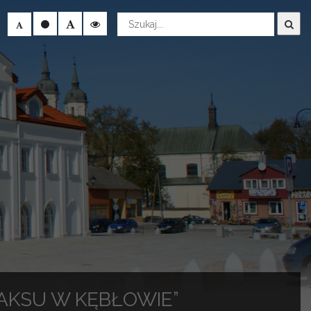
Wyszukaj
AKSU W KĘBŁOWIE”