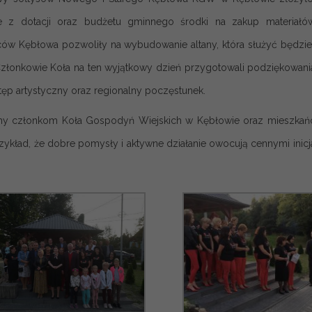
e z dotacji oraz budżetu gminnego środki na zakup materiał
ów Kębłowa pozwoliły na wybudowanie altany, która służyć będzie
Członkowie Koła na ten wyjątkowy dzień przygotowali podziękowania
stęp artystyczny oraz regionalny poczęstunek.
my członkom Koła Gospodyń Wiejskich w Kębłowie oraz mieszkańc
rzykład, że dobre pomysły i aktywne działanie owocują cennymi ini