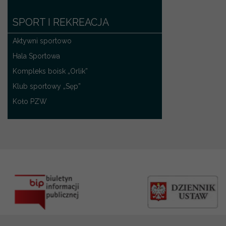
SPORT I REKREACJA
Aktywni sportowo
Hala Sportowa
Kompleks boisk „Orlik”
Klub sportowy „Sęp”
Koło PZW