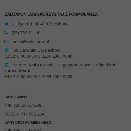
ZADZWOŃ LUB SKORZYSTAJ Z FORMULARZA
ul. Rynek 1, 08-430 Żelechów
(25) 754 11 44
urzad@zelechow.pl
BS Garwolin O/Żelechów
32 9210 0008 0019 2239 2000 0040
Numer Konta do opłat za gospodarowanie odpadami
komunalnymi:
34 9210 0008 0019 2239 2000 0780
DANE GMINY
NIP: 826-20-37-238
REGON: 711 582 204
DANE URZĘDU MIEJSKIEGO
NIP: 826-14-30-904