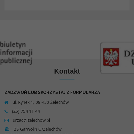
Kontakt
ZADZWOŃ LUB SKORZYSTAJ Z FORMULARZA
ul. Rynek 1, 08-430 Żelechów
(25) 754 11 44
urzad@zelechow.pl
BS Garwolin O/Żelechów