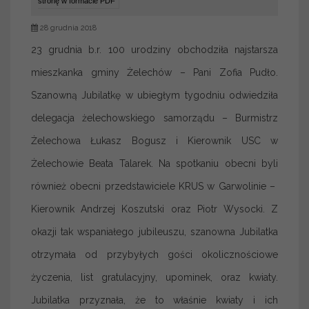
stronę w formacie PDF
28 grudnia 2018
23 grudnia b.r. 100 urodziny obchodziła najstarsza
mieszkanka gminy Żelechów – Pani Zofia Pudło.
Szanowną Jubilatkę w ubiegłym tygodniu odwiedziła
delegacja żelechowskiego samorządu – Burmistrz
Żelechowa Łukasz Bogusz i Kierownik USC w
Żelechowie Beata Talarek. Na spotkaniu obecni byli
również obecni przedstawiciele KRUS w Garwolinie –
Kierownik Andrzej Koszutski oraz Piotr Wysocki. Z
okazji tak wspaniałego jubileuszu, szanowna Jubilatka
otrzymała od przybyłych gości okolicznościowe
życzenia, list gratulacyjny, upominek, oraz kwiaty.
Jubilatka przyznała, że to właśnie kwiaty i ich