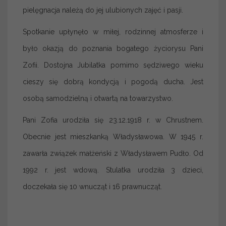
pielęgnacja należą do jej ulubionych zajęć i pasji.
Spotkanie upłynęło w miłej, rodzinnej atmosferze i
było okazją do poznania bogatego życiorysu Pani
Zofii. Dostojna Jubilatka pomimo sędziwego wieku
cieszy się dobrą kondycją i pogodą ducha. Jest
osobą samodzielną i otwartą na towarzystwo.
Pani Zofia urodziła się 23.12.1918 r. w Chrustnem.
Obecnie jest mieszkanką Władysławowa. W 1945 r.
zawarła związek małżeński z Władysławem Pudło. Od
1992 r. jest wdową. Stulatka urodziła 3 dzieci,
doczekała się 10 wnucząt i 16 prawnucząt.