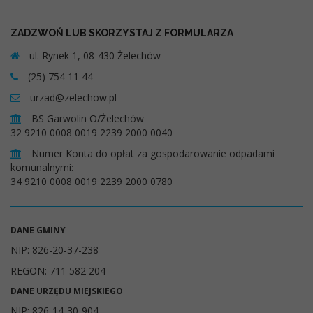
ZADZWOŃ LUB SKORZYSTAJ Z FORMULARZA
ul. Rynek 1, 08-430 Żelechów
(25) 754 11 44
urzad@zelechow.pl
BS Garwolin O/Żelechów
32 9210 0008 0019 2239 2000 0040
Numer Konta do opłat za gospodarowanie odpadami
komunalnymi:
34 9210 0008 0019 2239 2000 0780
DANE GMINY
NIP: 826-20-37-238
REGON: 711 582 204
DANE URZĘDU MIEJSKIEGO
NIP: 826-14-30-904