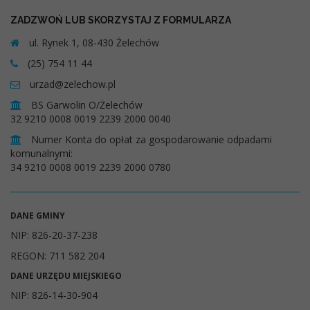
ZADZWOŃ LUB SKORZYSTAJ Z FORMULARZA
ul. Rynek 1, 08-430 Żelechów
(25) 754 11 44
urzad@zelechow.pl
BS Garwolin O/Żelechów
32 9210 0008 0019 2239 2000 0040
Numer Konta do opłat za gospodarowanie odpadami
komunalnymi:
34 9210 0008 0019 2239 2000 0780
DANE GMINY
NIP: 826-20-37-238
REGON: 711 582 204
DANE URZĘDU MIEJSKIEGO
NIP: 826-14-30-904