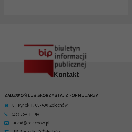
Kontakt
ZADZWOŃ LUB SKORZYSTAJ Z FORMULARZA
ul. Rynek 1, 08-430 Żelechów
(25) 754 11 44
urzad@zelechow.pl
BS Garwolin O/Żelechów