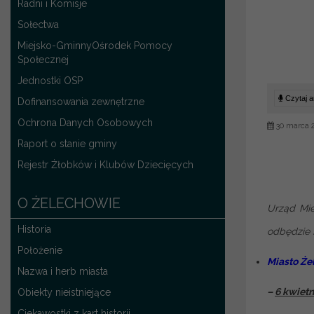
Radni i Komisje
Sołectwa
Miejsko-GminnyOśrodek Pomocy
Społecznej
Jednostki OSP
Czytaj ar
Dofinansowania zewnętrzne
Ochrona Danych Osobowych
30 marca 
Raport o stanie gminy
Rejestr Żłobków i Klubów Dziecięcych
O ŻELECHOWIE
Urząd Mie
Historia
odbędzie 
Położenie
Miasto Że
Nazwa i herb miasta
–
6 kwietn
Obiekty nieistniejące
Ciekawostki z kart historii