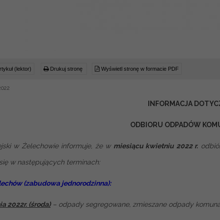
tykuł (lektor)
Drukuj stronę
Wyświetl stronę w formacie PDF
2022
INFORMACJA DOTYC
ODBIORU ODPADÓW KOM
jski w Żelechowie informuje, że w
miesiącu kwietniu 2022 r.
odbió
się w następujących terminach:
lechów (zabudowa jednorodzinna):
ia 2022r. (środa)
– odpady segregowane, zmieszane odpady komuna