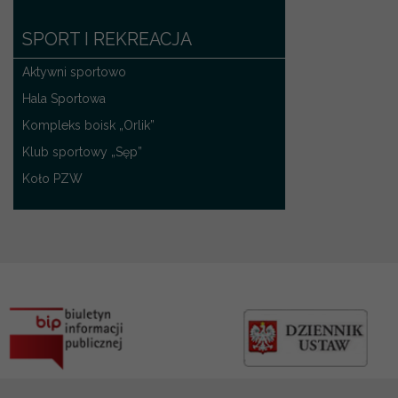
SPORT I REKREACJA
Aktywni sportowo
Hala Sportowa
Kompleks boisk „Orlik”
Klub sportowy „Sęp”
Koło PZW