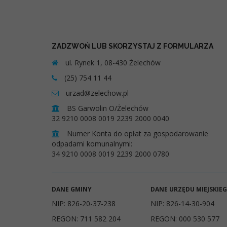
ZADZWOŃ LUB SKORZYSTAJ Z FORMULARZA
ul. Rynek 1, 08-430 Żelechów
(25) 754 11 44
urzad@zelechow.pl
BS Garwolin O/Żelechów
32 9210 0008 0019 2239 2000 0040
Numer Konta do opłat za gospodarowanie
odpadami komunalnymi:
34 9210 0008 0019 2239 2000 0780
DANE GMINY
DANE URZĘDU MIEJSKIE
NIP: 826-20-37-238
NIP: 826-14-30-904
REGON: 711 582 204
REGON: 000 530 577