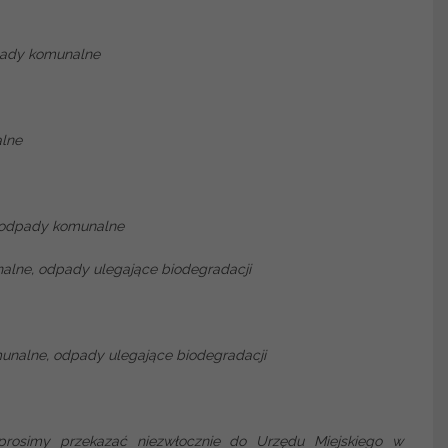
e odpady komunalne
lne
e odpady komunalne
lne, odpady ulegające biodegradacji
nalne, odpady ulegające biodegradacji
prosimy przekazać niezwłocznie do Urzędu Miejskiego w