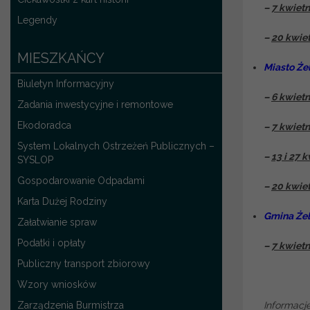
–
7 kwietn
Legendy
–
20 kwiet
MIESZKAŃCY
Miasto Że
Biuletyn Informacyjny
–
6 kwietn
Zadania inwestycyjne i remontowe
Ekodoradca
–
7 kwietn
System Lokalnych Ostrzeżeń Publicznych –
–
13 i 27 k
SYSLOP
Gospodarowanie Odpadami
–
20 kwiet
Karta Dużej Rodziny
Gmina Że
Załatwianie spraw
Podatki i opłaty
–
7 kwietn
Publiczny transport zbiorowy
Wzory wniosków
Zarządzenia Burmistrza
Informac