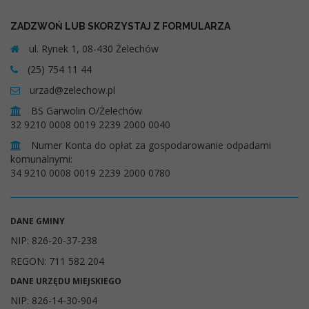
ZADZWOŃ LUB SKORZYSTAJ Z FORMULARZA
ul. Rynek 1, 08-430 Żelechów
(25) 754 11 44
urzad@zelechow.pl
BS Garwolin O/Żelechów
32 9210 0008 0019 2239 2000 0040
Numer Konta do opłat za gospodarowanie odpadami
komunalnymi:
34 9210 0008 0019 2239 2000 0780
DANE GMINY
NIP: 826-20-37-238
REGON: 711 582 204
DANE URZĘDU MIEJSKIEGO
NIP: 826-14-30-904