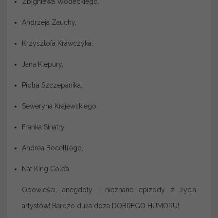
Zbigniewa Wodeckiego,
Andrzeja Zauchy,
Krzysztofa Krawczyka,
Jana Kiepury,
Piotra Szczepanika,
Seweryna Krajewskiego,
Franka Sinatry,
Andrea Bocelli’ego,
Nat King Cole’a.
Opowieści, anegdoty i nieznane epizody z życia
artystów! Bardzo duża doza DOBREGO HUMORU!