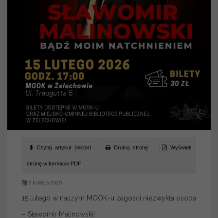
Czytaj artykuł (lektor)
Drukuj stronę
Wyświetl
stronę w formacie PDF
7 lutego 2026
15 lutego w naszym MGOK-u zagości niezwykła osoba
– Sławomir Malinowski!