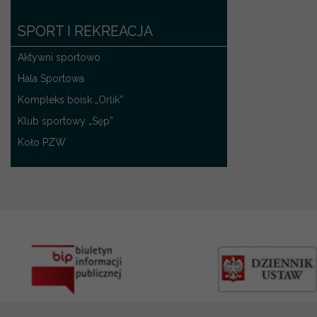
SPORT I REKREACJA
Aktywni sportowo
Hala Sportowa
Kompleks boisk „Orlik”
Klub sportowy „Sęp”
Koło PZW