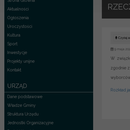
Strona Główna
RZECZ
Aktualności
Ogłoszenia
Uroczystości
Kultura
Czytaj ar
Sport
9 maja 20
Inwestycje
W związk
Projekty unijne
zgodnie z 
Kontakt
wyborców 
URZĄD
Rozkład j
Dane podstawowe
Władze Gminy
Struktura Urzędu
Jednostki Organizacyjne