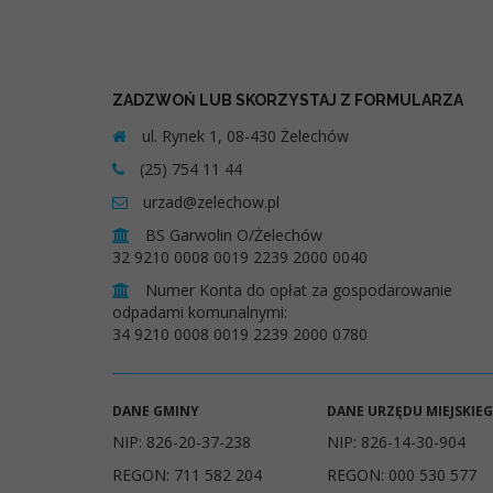
ZADZWOŃ LUB SKORZYSTAJ Z FORMULARZA
ul. Rynek 1, 08-430 Żelechów
(25) 754 11 44
urzad@zelechow.pl
BS Garwolin O/Żelechów
32 9210 0008 0019 2239 2000 0040
Numer Konta do opłat za gospodarowanie
odpadami komunalnymi:
34 9210 0008 0019 2239 2000 0780
DANE GMINY
DANE URZĘDU MIEJSKIE
NIP: 826-20-37-238
NIP: 826-14-30-904
REGON: 711 582 204
REGON: 000 530 577