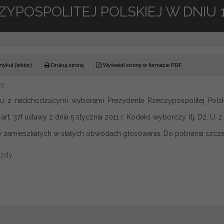
YPOSPOLITEJ POLSKIEJ W DNIU 18
tykuł (lektor)
Drukuj stronę
Wyświetl stronę w formacie PDF
25
u z nadchodzącymi wyborami Prezydenta Rzeczypospolitej Polski
art. 37f ustawy z dnia 5 stycznia 2011 r. Kodeks wyborczy (tj. Dz. U.
zamieszkałych w stałych obwodach głosowania. Do pobrania szczeg
azdy