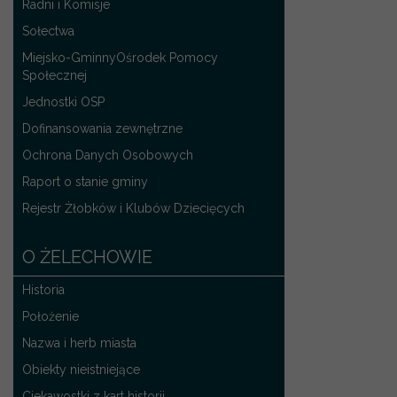
Radni i Komisje
Sołectwa
Miejsko-GminnyOśrodek Pomocy
Społecznej
Jednostki OSP
Dofinansowania zewnętrzne
Ochrona Danych Osobowych
Raport o stanie gminy
Rejestr Żłobków i Klubów Dziecięcych
O ŻELECHOWIE
Historia
Położenie
Nazwa i herb miasta
Obiekty nieistniejące
Ciekawostki z kart historii