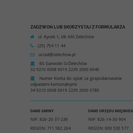
ZADZWOŃ LUB SKORZYSTAJ Z FORMULARZA
ul. Rynek 1, 08-430 Żelechów
(25) 754 11 44
urzad@zelechow.pl
BS Garwolin O/Żelechów
32 9210 0008 0019 2239 2000 0040
Numer Konta do opłat za gospodarowanie
odpadami komunalnymi:
34 9210 0008 0019 2239 2000 0780
DANE GMINY
DANE URZĘDU MIEJSKIE
NIP: 826-20-37-238
NIP: 826-14-30-904
REGON: 711 582 204
REGON: 000 530 577