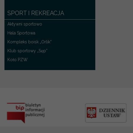
SPORT I REKREACJA
Aktywni sportowo
Hala Sportowa
Kompleks boisk „Orlik”
Klub sportowy „Sęp”
Koło PZW