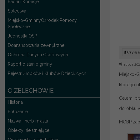
Radni i Komisje
Sołectwa
Miejsko-GminnyOśrodek Pomocy
Społecznej
Jednostki OSP
Dofinansowania zewnętrzne
Czytaj ar
Ochrona Danych Osobowych
Raport o stanie gminy
3 lipca 20
Rejestr Żłobków i Klubów Dziecięcych
Miejsko-G
którego ot
O ŻELECHOWIE
Celem prz
Historia
dorobku w
Położenie
Nazwa i herb miasta
MGBP zapr
Obiekty nieistniejące
Ciekawostki z kart historii