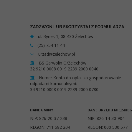
ZADZWOŃ LUB SKORZYSTAJ Z FORMULARZA
ul. Rynek 1, 08-430 Żelechów
(25) 754 11 44
urzad@zelechow.pl
BS Garwolin O/Żelechów
32 9210 0008 0019 2239 2000 0040
Numer Konta do opłat za gospodarowanie
odpadami komunalnymi:
34 9210 0008 0019 2239 2000 0780
DANE GMINY
DANE URZĘDU MIEJSKIE
NIP: 826-20-37-238
NIP: 826-14-30-904
REGON: 711 582 204
REGON: 000 530 577