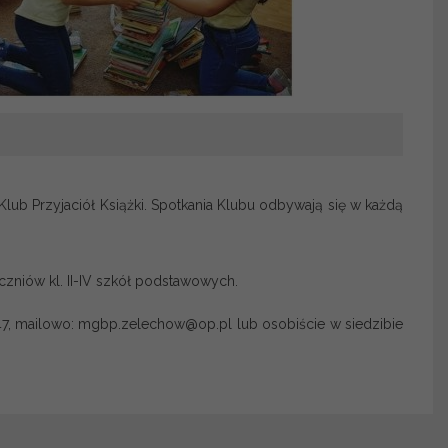
lub Przyjaciół Książki. Spotkania Klubu odbywają się w każdą
zniów kl. II-IV szkół podstawowych.
1 47, mailowo: mgbp.zelechow@op.pl lub osobiście w siedzibie