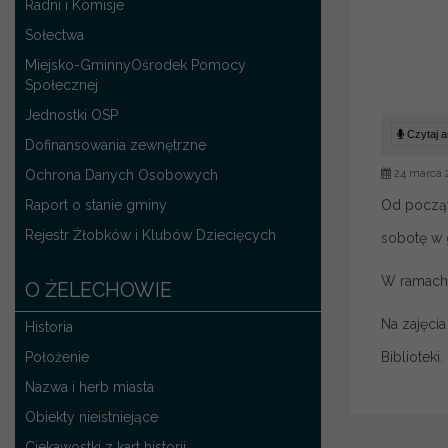
Radni i Komisje
Sołectwa
Miejsko-GminnyOśrodek Pomocy
Społecznej
Jednostki OSP
Czytaj ar
Dofinansowania zewnętrzne
Ochrona Danych Osobowych
24 marca 
Raport o stanie gminy
Od począt
Rejestr Żłobków i Klubów Dziecięcych
sobotę w 
W ramach 
O ŻELECHOWIE
Na zajęci
Historia
Położenie
Biblioteki.
Nazwa i herb miasta
Obiekty nieistniejące
Ciekawostki z kart historii