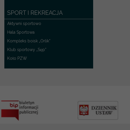
SPORT I REKREACJA
Aktywni sportowo
Hala Sportowa
Kompleks boisk „Orlik”
Klub sportowy „Sęp”
Koło PZW