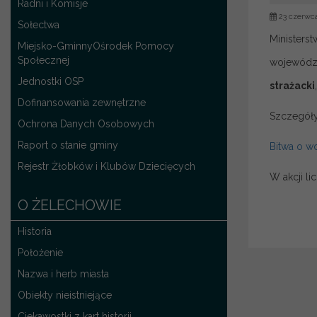
Radni i Komisje
23 czerwc
Sołectwa
Ministers
Miejsko-GminnyOśrodek Pomocy
Społecznej
wojewódz
Jednostki OSP
strażacki
Dofinansowania zewnętrzne
Szczegóły 
Ochrona Danych Osobowych
Raport o stanie gminy
Bitwa o w
Rejestr Żłobków i Klubów Dziecięcych
W akcji l
O ŻELECHOWIE
Historia
Położenie
Nazwa i herb miasta
Obiekty nieistniejące
Ciekawostki z kart historii