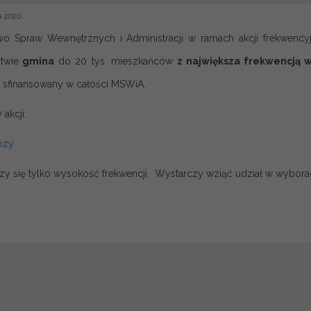
a 2020
two Spraw Wewnętrznych i Administracji w ramach akcji frekwenc
twie
gmina
do 20 tys. mieszkańców
z największa frekwencją 
, sfinansowany w całości MSWiA.
akcji:
ozy
iczy się tylko wysokość frekwencji. Wystarczy wziąć udział w wybor