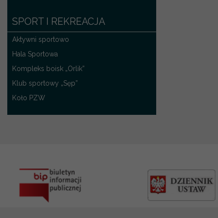
SPORT I REKREACJA
Aktywni sportowo
Hala Sportowa
Kompleks boisk „Orlik”
Klub sportowy „Sęp”
Koło PZW