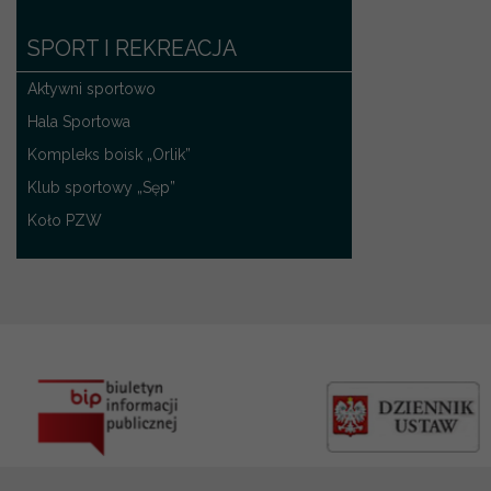
SPORT I REKREACJA
Aktywni sportowo
Hala Sportowa
Kompleks boisk „Orlik”
Klub sportowy „Sęp”
Koło PZW