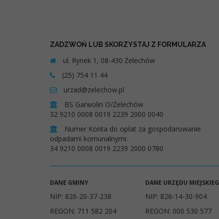
ZADZWOŃ LUB SKORZYSTAJ Z FORMULARZA
ul. Rynek 1, 08-430 Żelechów
(25) 754 11 44
urzad@zelechow.pl
BS Garwolin O/Żelechów
32 9210 0008 0019 2239 2000 0040
Numer Konta do opłat za gospodarowanie
odpadami komunalnymi:
34 9210 0008 0019 2239 2000 0780
DANE GMINY
DANE URZĘDU MIEJSKIE
NIP: 826-20-37-238
NIP: 826-14-30-904
REGON: 711 582 204
REGON: 000 530 577