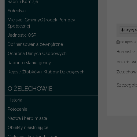
Radni i Komisje
Sołectwa
Miejsko-GminnyOśrodek Pomocy
Społecznej
Czytaj ar
Jednostki OSP
20 lipca 2
Dofinansowania zewnętrzne
Burmistrz
Ochrona Danych Osobowych
dnia 11 w
Raport o stanie gminy
Rejestr Żłobków i Klubów Dziecięcych
Żelechowsk
Szczegół
O ŻELECHOWIE
Historia
Położenie
Nazwa i herb miasta
Obiekty nieistniejące
Ciekawostki z kart historii