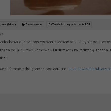
tykuł (lektor)
Drukuj stronę
Wyświetl stronę w formacie PDF
023
 Żelechowa ogłasza postępowanie prowadzone w trybie podstawowy
rześnia 2019 r. Prawo Zamówień Publicznych na realizację zadania
iej”.
owe informacje dostępne są pod adresem
zelechow.ezamawiajacy.pl