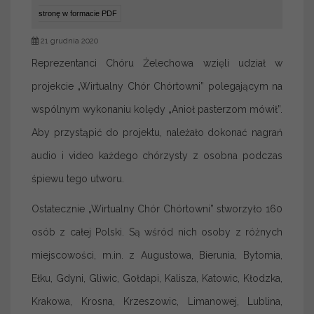
stronę w formacie PDF
21 grudnia 2020
Reprezentanci Chóru Żelechowa wzięli udział w
projekcie „Wirtualny Chór Chórtowni” polegającym na
wspólnym wykonaniu kolędy „Anioł pasterzom mówił”.
Aby przystąpić do projektu, należało dokonać nagrań
audio i video każdego chórzysty z osobna podczas
śpiewu tego utworu.
Ostatecznie „Wirtualny Chór Chórtowni” stworzyło 160
osób z całej Polski. Są wśród nich osoby z różnych
miejscowości, m.in. z Augustowa, Bierunia, Bytomia,
Ełku, Gdyni, Gliwic, Gołdapi, Kalisza, Katowic, Kłodzka,
Krakowa, Krosna, Krzeszowic, Limanowej, Lublina,