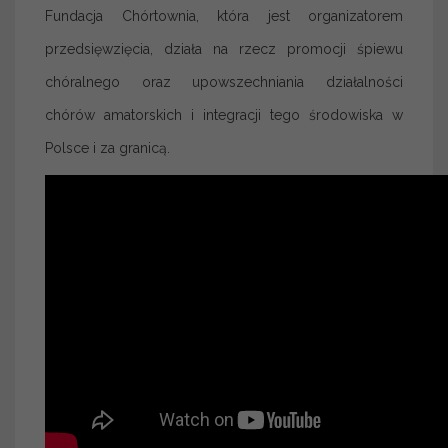
Fundacja Chórtownia, która jest organizatorem
przedsięwzięcia, działa na rzecz promocji śpiewu
chóralnego oraz upowszechniania działalności
chórów amatorskich i integracji tego środowiska w
Polsce i za granicą.