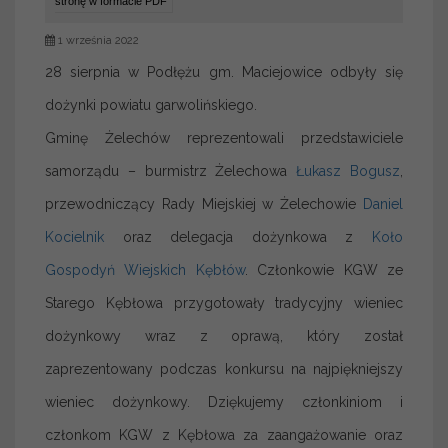
stronę w formacie PDF
1 września 2022
28 sierpnia w Podłężu gm. Maciejowice odbyły się
dożynki powiatu garwolińskiego.
Gminę Żelechów reprezentowali przedstawiciele
samorządu – burmistrz Żelechowa
Łukasz Bogusz
,
przewodniczący Rady Miejskiej w Żelechowie
Daniel
Kocielnik
oraz delegacja dożynkowa z
Koło
Gospodyń Wiejskich Kębłów
. Członkowie KGW ze
Starego Kębłowa przygotowały tradycyjny wieniec
dożynkowy wraz z oprawą, który został
zaprezentowany podczas konkursu na najpiękniejszy
wieniec dożynkowy. Dziękujemy członkiniom i
członkom KGW z Kębłowa za zaangażowanie oraz