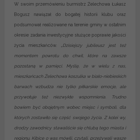
W swoim przemówieniu burmistrz Żelechowa Łukasz
Bogusz nawiązał do bogatej historii klubu oraz
podsumował realizowane na terenie gminy w ostatnim
okresie zadania inwestycyjne służące poprawie jakości
życia mieszkańców. „
Dzisiejszy jubileusz jest też
momentem powrotu do chwil, które na zawsze
pozostaną w pamięci. Myślę, że w wielu z nas,
mieszkańcach Żelechowa koszulka w biało-niebieskich
barwach wzbudza nie tylko piłkarskie emocje, ale
przywołuje też niezwykłe wspomnienia. Trudno
bowiem być obojętnym wobec miejsc i symboli, dla
których zostawiło się część swojego życia. Z kolei wy,
drodzy zawodnicy stawaliście się chlubą tego miasta i
regionu. Kibice o was mówili, czytali, przeżywali wasze