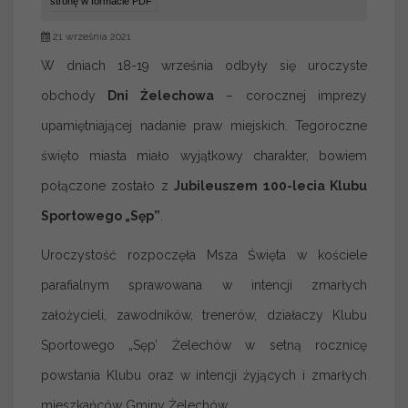
stronę w formacie PDF
21 września 2021
W dniach 18-19 września odbyły się uroczyste
obchody
Dni Żelechowa
– corocznej imprezy
upamiętniającej nadanie praw miejskich. Tegoroczne
święto miasta miało wyjątkowy charakter, bowiem
połączone zostało z
Jubileuszem 100-lecia Klubu
Sportowego „Sęp”
.
Uroczystość rozpoczęła Msza Święta w kościele
parafialnym sprawowana w intencji zmarłych
założycieli, zawodników, trenerów, działaczy Klubu
Sportowego „Sęp’ Żelechów w setną rocznicę
powstania Klubu oraz w intencji żyjących i zmarłych
mieszkańców Gminy Żelechów.