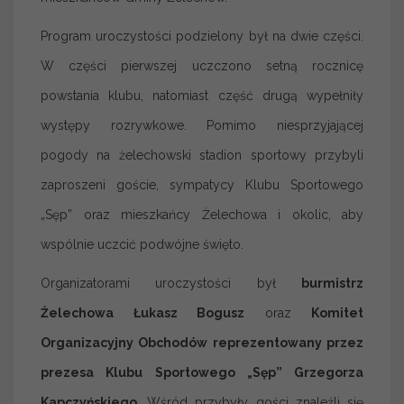
Program uroczystości podzielony był na dwie części.
W części pierwszej uczczono setną rocznicę
powstania klubu, natomiast część drugą wypełniły
występy rozrywkowe. Pomimo niesprzyjającej
pogody na żelechowski stadion sportowy przybyli
zaproszeni goście, sympatycy Klubu Sportowego
„Sęp” oraz mieszkańcy Żelechowa i okolic, aby
wspólnie uczcić podwójne święto.
Organizatorami uroczystości był
burmistrz
Żelechowa Łukasz Bogusz
oraz
Komitet
Organizacyjny Obchodów reprezentowany przez
prezesa Klubu Sportowego „Sęp” Grzegorza
Kapczyńskiego
. Wśród przybyły gości znaleźli się