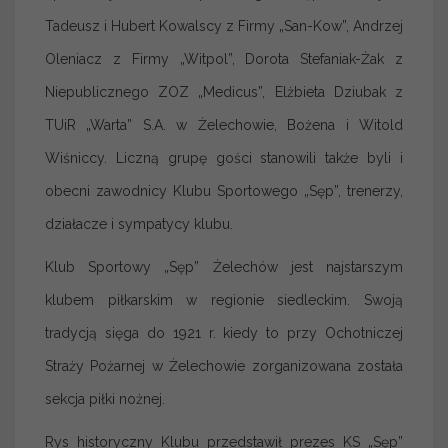
Tadeusz i Hubert Kowalscy z Firmy „San-Kow”, Andrzej
Oleniacz z Firmy „Witpol”, Dorota Stefaniak-Żak z
Niepublicznego ZOZ „Medicus”, Elżbieta Dziubak z
TUiR „Warta” S.A. w Żelechowie, Bożena i Witold
Wiśniccy. Liczną grupę gości stanowili także byli i
obecni zawodnicy Klubu Sportowego „Sęp”, trenerzy,
działacze i sympatycy klubu.
Klub Sportowy „Sęp” Żelechów jest najstarszym
klubem piłkarskim w regionie siedleckim. Swoją
tradycją sięga do 1921 r. kiedy to przy Ochotniczej
Straży Pożarnej w Żelechowie zorganizowana została
sekcja piłki nożnej.
Rys historyczny Klubu przedstawił prezes KS „Sęp”