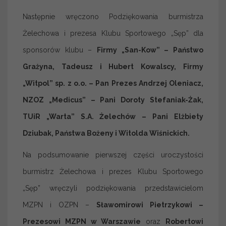
Następnie wręczono Podziękowania burmistrza
Żelechowa i prezesa Klubu Sportowego „Sęp” dla
sponsorów klubu –
Firmy „San-Kow” – Państwo
Grażyna, Tadeusz i Hubert Kowalscy, Firmy
„Witpol” sp. z o.o. – Pan Prezes Andrzej Oleniacz,
NZOZ „Medicus” – Pani Doroty Stefaniak-Żak,
TUiR „Warta” S.A. Żelechów – Pani Elżbiety
Dziubak, Państwa Bożeny i Witolda Wiśnickich.
Na podsumowanie pierwszej części uroczystości
burmistrz Żelechowa i prezes Klubu Sportowego
„Sęp” wręczyli podziękowania przedstawicielom
MZPN i OZPN –
Sławomirowi Pietrzykowi –
Prezesowi MZPN w Warszawie
oraz
Robertowi