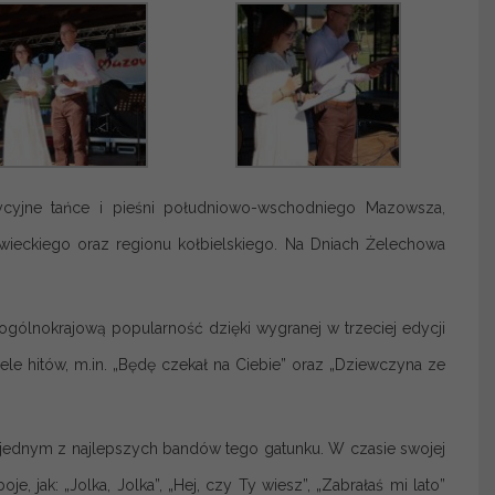
ycyjne tańce i pieśni południowo-wschodniego Mazowsza,
zowieckiego oraz regionu kołbielskiego. Na Dniach Żelechowa
gólnokrajową popularność dzięki wygranej w trzeciej edycji
ele hitów, m.in. „Będę czekał na Ciebie” oraz „Dziewczyna ze
t jednym z najlepszych bandów tego gatunku. W czasie swojej
e, jak: „Jolka, Jolka”, „Hej, czy Ty wiesz”, „Zabrałaś mi lato”