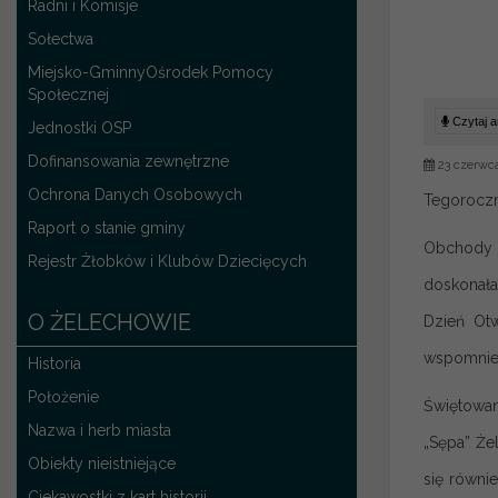
Radni i Komisje
Sołectwa
Miejsko-GminnyOśrodek Pomocy
Społecznej
Czytaj ar
Jednostki OSP
Dofinansowania zewnętrzne
23 czerwc
Ochrona Danych Osobowych
Tegoroczn
Raport o stanie gminy
Obchody p
Rejestr Żłobków i Klubów Dziecięcych
doskonała
O ŻELECHOWIE
Dzień Otw
wspomnien
Historia
Położenie
Świętowan
Nazwa i herb miasta
„Sępa” Że
Obiekty nieistniejące
się równi
Ciekawostki z kart historii