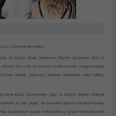
ji i rodzinnej atmosfery.
rwca na Rynku dzięki Żelechów Aktywni Sportowo. Była to
zdrowy styl życia. 17 czerwca został również zorganizowany
historię miasta, zobaczyć ciekawe eksponaty oraz odkryć
5-lecia Klubu Sportowego „Sęp”, w którym zagrali Oldboje
ynikiem 4:3 dla „Sępa”. Na murawie stadionu zaprezentowały
jechali w paradnym szyku motocykliści z grup motocyklowych