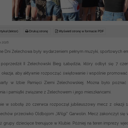
tykuł (lektor)
Drukuj stronę
Wyświetl stronę w formacie PDF
a 2026
e Dni Żelechowa były wydarzeniem pełnym muzyki, sportowych emoc
oprzedził II Żelechowski Bieg Łabędzia, który odbył się 7 cze
 okazja, aby aktywnie rozpocząć świętowanie i wspólnie promować 
arty w Izbie Pamięci Ziemi Żelechowskiej. Można było poznać 
ia i pamiątki związane z Żelechowem i jego mieszkańcami.
ie w sobotę 20 czerwca rozpoczął jubileuszowy mecz z okazji 10
lechów przeciwko Oldbojom „Wilgi” Garwolin. Mecz zakończył się w
eż grupy dziecięce trenujące w Klubie. Później na teren imprezy w