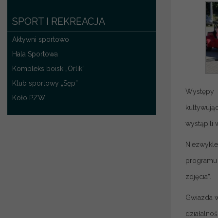
SPORT I REKREACJA
Aktywni sportowo
Hala Sportowa
Kompleks boisk „Orlik”
Klub sportowy „Sęp”
Występy 
Koło PZW
kultywują
wystąpili 
Niezwykle
programu 
zdjęcia”.
Gwiazda w
działalnoś