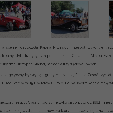
na scenie rozpoczęła Kapela Niwińskich. Zespół wykonuje trad
c lokalny styl i tradycyjny repertuar okolic Garwolina, Mińska Ma
w składzie: skrzypce, klarnet, harmonia trzyrzędowa, bęben.
 energetyczny był występ grupy muzycznej Eratox. Zespół zyskał o
„Disco Star” w 2015 r. w telewizji Polo TV. Na swoim koncie mają wi
ieczoru, zespół Classic, tworzy muzykę disco polo od 1992 r. i jes
ci scenicznej wydał 12 albumów, na których znalazły się takie przeboj