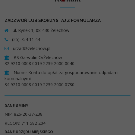
ZADZWOŃ LUB SKORZYSTAJ Z FORMULARZA
ul. Rynek 1, 08-430 Żelechów
(25) 754 11 44
urzad@zelechow.pl
BS Garwolin O/Żelechów
32 9210 0008 0019 2239 2000 0040
Numer Konta do opłat za gospodarowanie odpadami
komunalnymi:
34 9210 0008 0019 2239 2000 0780
DANE GMINY
NIP: 826-20-37-238
REGON: 711 582 204
DANE URZĘDU MIEJSKIEGO