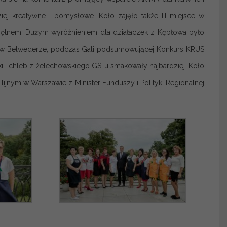
ej kreatywne i pomysłowe. Koło zajęło także III miejsce w
iętnem. Dużym wyróżnieniem dla działaczek z Kębłowa było
ą w Belwederze, podczas Gali podsumowującej Konkurs KRUS
 i chleb z żelechowskiego GS-u smakowały najbardziej. Koło
lijnym w Warszawie z Minister Funduszy i Polityki Regionalnej