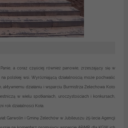
Panie, a coraz częściej również panowie, zrzeszający się w
na polskiej wsi. Wyróżniającą działalnością może pochwalić
 aktywnemu działaniu i wsparciu Burmistrza Żelechowa Koło
stniczą w wielu spotkaniach, uroczystościach i konkursach,
 rok działalności Koła.
at Garwolin i Gminę Żelechów w Jubileuszu 25-lecia Agencji
onkursie na komentarz promujący wsparcie ARiMR dla KGW ich