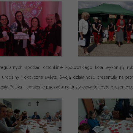
egularnych spotkań członkinie kębłowskiego koła wykonują rękod
urodziny i okoliczne święta. Swoją działalność prezentują na pr
cała Polska – smażenie pączków na tłusty czwartek było prezentow