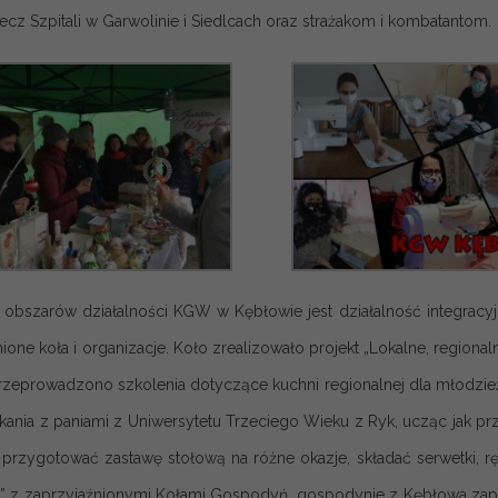
zecz Szpitali w Garwolinie i Siedlcach oraz strażakom i kombatantom.
obszarów działalności KGW w Kębłowie jest działalność integracyjn
ione koła i organizacje. Koło zrealizowało projekt „Lokalne, region
rzeprowadzono szkolenia dotyczące kuchni regionalnej dla młodzie
tkania z paniami z Uniwersytetu Trzeciego Wieku z Ryk, ucząc jak
ak przygotować zastawę stołową na różne okazje, składać serwetki, 
 z zaprzyjaźnionymi Kołami Gospodyń, gospodynie z Kębłowa zapre