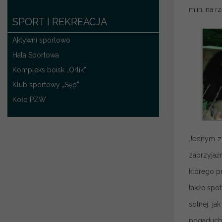
m.in. na r
SPORT I REKREACJA
Aktywni sportowo
Hala Sportowa
Kompleks boisk „Orlik”
Klub sportowy „Sęp”
Koło PZW
Jednym z 
zaprzyjaźn
którego p
także spo
solnej, j
pogaduch”