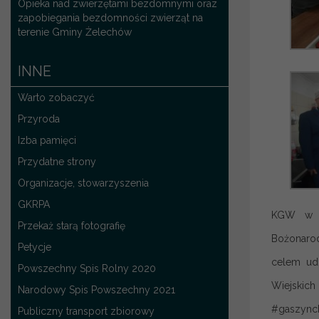
Opieka nad zwierzętami bezdomnymi oraz
zapobiegania bezdomności zwierząt na
terenie Gminy Żelechów
INNE
Warto zobaczyć
Przyroda
Izba pamięci
Przydatne strony
Organizacje, stowarzyszenia
GKRPA
KGW w Kę
Przekaż starą fotografię
Bożonarod
Petycje
celem ud
Powszechny Spis Rolny 2020
Wiejskich
Narodowy Spis Powszechny 2021
#gaszynch
Publiczny transport zbiorowy