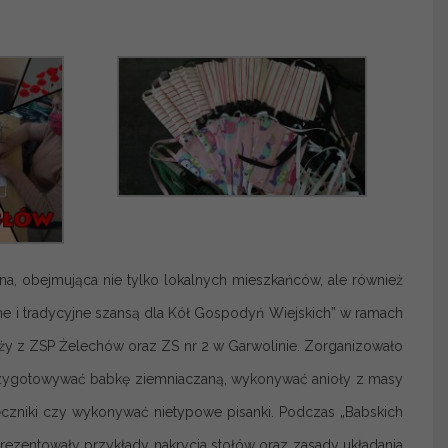
a, obejmująca nie tylko lokalnych mieszkańców, ale również
alne i tradycyjne szansą dla Kół Gospodyń Wiejskich” w ramach
ży z ZSP Żelechów oraz ZS nr 2 w Garwolinie. Zorganizowało
 przygotowywać babkę ziemniaczaną, wykonywać anioły z masy
ręczniki czy wykonywać nietypowe pisanki. Podczas „Babskich
zentowały przykłady nakrycia stołów oraz zasady układania