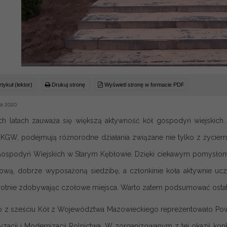
tykuł (lektor)
Drukuj stronę
Wyświetl stronę w formacie PDF
a 2020
ch latach zauważa się większą aktywność kół gospodyń wiejskich. 
 KGW, podejmują różnorodne działania związane nie tylko z życiem 
Gospodyń Wiejskich w Starym Kębłowie. Dzięki ciekawym pomysłom,
ową, dobrze wyposażoną siedzibę, a członkinie koła aktywnie ucze
rotnie zdobywając czołowe miejsca. Warto zatem podsumować ostatni
o z sześciu Kół z Województwa Mazowieckiego reprezentowało Powi
ryzacji i Modernizacji Rolnictwa. W zorganizowanym z tej okazji k