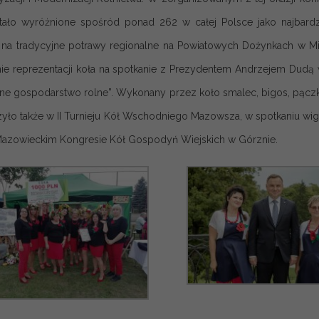
tało wyróżnione spośród ponad 262 w całej Polsce jako najbardzi
 na tradycyjne potrawy regionalne na Powiatowych Dożynkach w M
ie reprezentacji koła na spotkanie z Prezydentem Andrzejem Dud
ne gospodarstwo rolne”. Wykonany przez koło smalec, bigos, pączki
zyło także w II Turnieju Kół Wschodniego Mazowsza, w spotkaniu wigi
 Mazowieckim Kongresie Kół Gospodyń Wiejskich w Górznie.