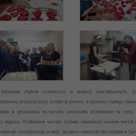
błowie chętnie uczestniczy w akcjach charytatywnych. Z
zeniowy przeznaczony został na pomoc w leczeniu małego Alana. P
ziału w głosowaniu na wyroby rękodzieła, przekazane na rzec
 z regionu. Przekazane wyroby zyskały największe uznanie wśród cz
allenge. Uczestnicząc w akcji „Szyjemy maseczki dla szpitala w Gar