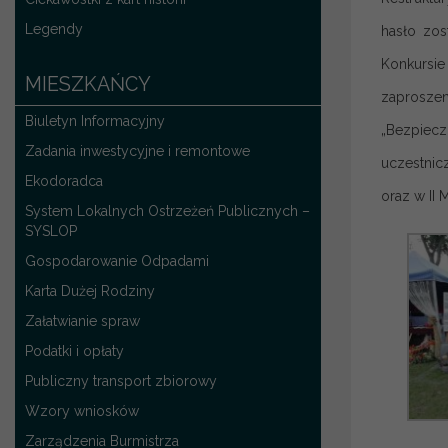
Legendy
hasło zos
Konkursie
MIESZKAŃCY
zaproszen
Biuletyn Informacyjny
„Bezpiecz
Zadania inwestycyjne i remontowe
uczestnic
Ekodoradca
oraz w II
System Lokalnych Ostrzeżeń Publicznych –
SYSLOP
Gospodarowanie Odpadami
Karta Dużej Rodziny
Załatwianie spraw
Podatki i opłaty
Publiczny transport zbiorowy
Wzory wniosków
Zarządzenia Burmistrza