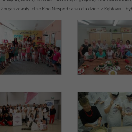
Zorganizowały letnie Kino Niespodzianka dla dzieci z Kębłowa – było o