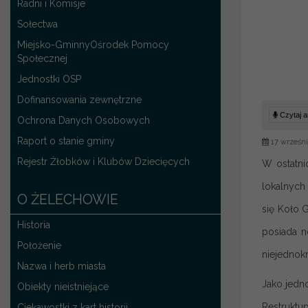
Radni i Komisje
Sołectwa
Miejsko-GminnyOśrodek Pomocy
Społecznej
Jednostki OSP
Dofinansowania zewnętrzne
Czytaj ar
Ochrona Danych Osobowych
Raport o stanie gminy
17 wrześni
Rejestr Żłobków i Klubów Dziecięcych
W ostatni
lokalnych
O ŻELECHOWIE
się Koło 
Historia
posiada n
Położenie
niejednok
Nazwa i herb miasta
Jako jedn
Obiekty nieistniejące
Restruktu
Ciekawostki z kart historii