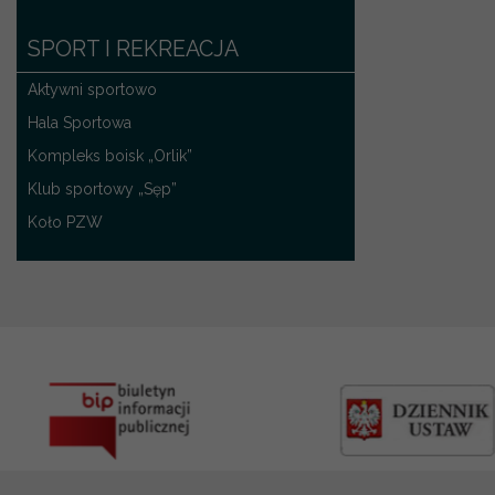
SPORT I REKREACJA
Aktywni sportowo
Hala Sportowa
Kompleks boisk „Orlik”
Klub sportowy „Sęp”
Koło PZW