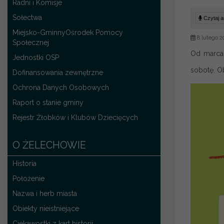
Radni i Komisje
Sołectwa
Czytaj ar
Miejsko-GminnyOśrodek Pomocy
8 lutego 2
Społecznej
Od marca 
Jednostki OSP
sobotę. O
Dofinansowania zewnętrzne
Ochrona Danych Osobowych
Raport o stanie gminy
Rejestr Żłobków i Klubów Dziecięcych
O ŻELECHOWIE
Historia
Położenie
Nazwa i herb miasta
Obiekty nieistniejące
Ciekawostki z kart historii