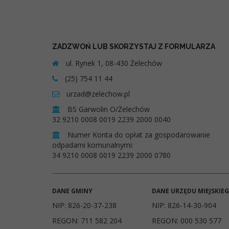
ZADZWOŃ LUB SKORZYSTAJ Z FORMULARZA
ul. Rynek 1, 08-430 Żelechów
(25) 754 11 44
urzad@zelechow.pl
BS Garwolin O/Żelechów
32 9210 0008 0019 2239 2000 0040
Numer Konta do opłat za gospodarowanie
odpadami komunalnymi:
34 9210 0008 0019 2239 2000 0780
DANE GMINY
DANE URZĘDU MIEJSKIE
NIP: 826-20-37-238
NIP: 826-14-30-904
REGON: 711 582 204
REGON: 000 530 577