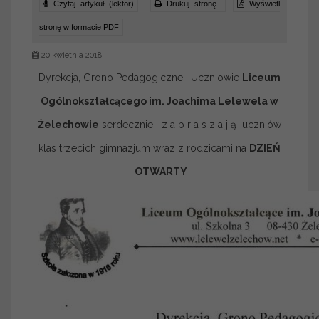
Czytaj artykuł (lektor)
Drukuj stronę
Wyświetl
stronę w formacie PDF
20 kwietnia 2018
Dyrekcja, Grono Pedagogiczne i Uczniowie
Liceum
Ogólnokształcącego im. Joachima Lelewela w
Żelechowie
serdecznie z a p r a s z a j ą uczniów
klas trzecich gimnazjum wraz z rodzicami na
DZIEŃ
OTWARTY