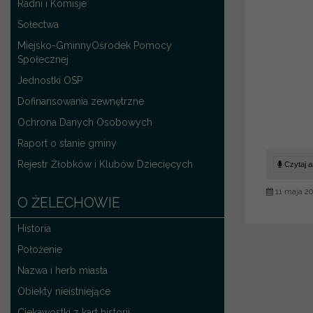
Radni i Komisje
Sołectwa
Miejsko-GminnyOśrodek Pomocy
Społecznej
Jednostki OSP
Dofinansowania zewnętrzne
Ochrona Danych Osobowych
Raport o stanie gminy
Rejestr Żłobków i Klubów Dziecięcych
Czytaj ar
11 maja 2
O ŻELECHOWIE
Historia
Położenie
Nazwa i herb miasta
Obiekty nieistniejące
Ciekawostki z kart historii