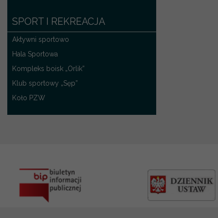
SPORT I REKREACJA
Aktywni sportowo
Hala Sportowa
Kompleks boisk „Orlik”
Klub sportowy „Sęp”
Koło PZW