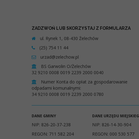
ZADZWOŃ LUB SKORZYSTAJ Z FORMULARZA
ul. Rynek 1, 08-430 Żelechów
(25) 754 11 44
urzad@zelechow.pl
BS Garwolin O/Żelechów
32 9210 0008 0019 2239 2000 0040
Numer Konta do opłat za gospodarowanie
odpadami komunalnymi:
34 9210 0008 0019 2239 2000 0780
DANE GMINY
DANE URZĘDU MIEJSKIE
NIP: 826-20-37-238
NIP: 826-14-30-904
REGON: 711 582 204
REGON: 000 530 577