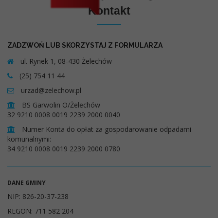
Kontakt
ZADZWOŃ LUB SKORZYSTAJ Z FORMULARZA
ul. Rynek 1, 08-430 Żelechów
(25) 754 11 44
urzad@zelechow.pl
BS Garwolin O/Żelechów
32 9210 0008 0019 2239 2000 0040
Numer Konta do opłat za gospodarowanie odpadami
komunalnymi:
34 9210 0008 0019 2239 2000 0780
DANE GMINY
NIP: 826-20-37-238
REGON: 711 582 204