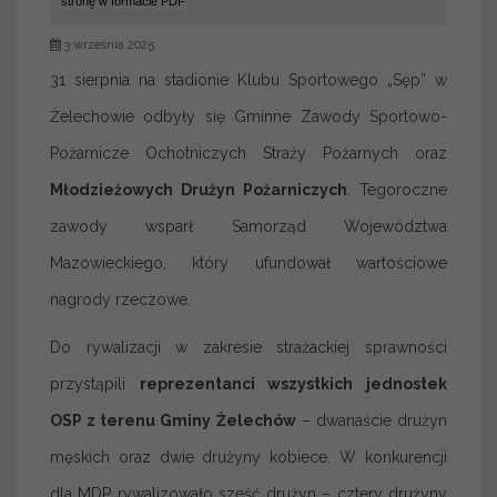
stronę w formacie PDF
3 września 2025
31 sierpnia na stadionie Klubu Sportowego „Sęp” w
Żelechowie odbyły się Gminne Zawody Sportowo-
Pożarnicze Ochotniczych Straży Pożarnych oraz
Młodzieżowych Drużyn Pożarniczych
. Tegoroczne
zawody wsparł Samorząd Województwa
Mazowieckiego, który ufundował wartościowe
nagrody rzeczowe.
Do rywalizacji w zakresie strażackiej sprawności
przystąpili
reprezentanci wszystkich jednostek
OSP z terenu Gminy Żelechów
– dwanaście drużyn
męskich oraz dwie drużyny kobiece. W konkurencji
dla MDP rywalizowało sześć drużyn – cztery drużyny