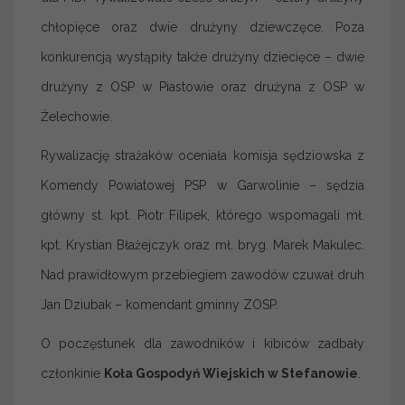
chłopięce oraz dwie drużyny dziewczęce. Poza
konkurencją wystąpiły także drużyny dziecięce – dwie
drużyny z OSP w Piastowie oraz drużyna z OSP w
Żelechowie.
Rywalizację strażaków oceniała komisja sędziowska z
Komendy Powiatowej PSP w Garwolinie – sędzia
główny st. kpt. Piotr Filipek, którego wspomagali mł.
kpt. Krystian Błażejczyk oraz mł. bryg. Marek Makulec.
Nad prawidłowym przebiegiem zawodów czuwał druh
Jan Dziubak – komendant gminny ZOSP.
O poczęstunek dla zawodników i kibiców zadbały
członkinie
Koła Gospodyń Wiejskich w Stefanowie
.