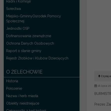
Radni i Komisje
Sołectwa
Miejsko-GminnyOśrodek Pomocy
Społecznej
Jednostki OSP
Dofinansowania zewnętrzne
Ochrona Danych Osobowych
Raport o stanie gminy
Rejestr Żłobków i Klubów Dziecięcych
O ŻELECHOWIE
Czytaj ar
Historia
18 lipca 2
Położenie
BURMIST
Nazwa i herb miasta
Obiekty nieistniejące
Prezes Z
Ciekawostki z kart historii