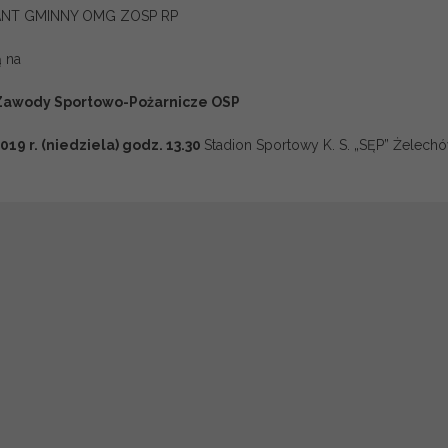
NT GMINNY OMG ZOSP RP
ą na
Zawody
Sportowo-Pożarnicze OSP
2019 r. (niedziela)
godz. 13.30
Stadion Sportowy K. S. „SĘP” Żelech