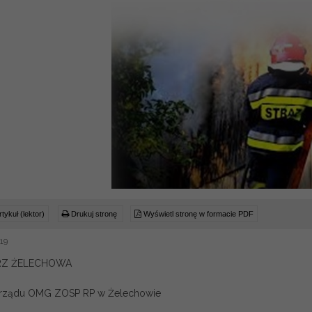
tykuł (lektor)
Drukuj stronę
Wyświetl stronę w formacie PDF
019
RZ ŻELECHOWA
arządu OMG ZOSP RP w Żelechowie