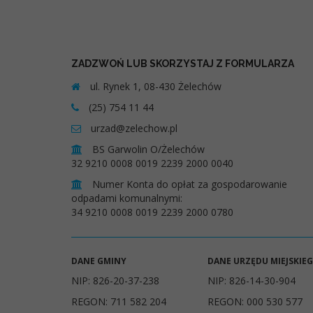
ZADZWOŃ LUB SKORZYSTAJ Z FORMULARZA
ul. Rynek 1, 08-430 Żelechów
(25) 754 11 44
urzad@zelechow.pl
BS Garwolin O/Żelechów
32 9210 0008 0019 2239 2000 0040
Numer Konta do opłat za gospodarowanie
odpadami komunalnymi:
34 9210 0008 0019 2239 2000 0780
DANE GMINY
DANE URZĘDU MIEJSKIE
NIP: 826-20-37-238
NIP: 826-14-30-904
REGON: 711 582 204
REGON: 000 530 577