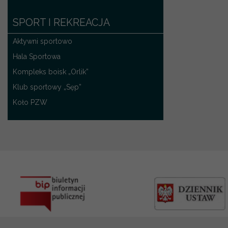
SPORT I REKREACJA
Aktywni sportowo
Hala Sportowa
Kompleks boisk „Orlik”
Klub sportowy „Sęp”
Koło PZW