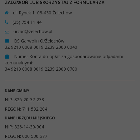
ZADZWOŃ LUB SKORZYSTAJ Z FORMULARZA
ul. Rynek 1, 08-430 Żelechów
(25) 754 11 44
urzad@zelechow.pl
BS Garwolin O/Żelechów
32 9210 0008 0019 2239 2000 0040
Numer Konta do opłat za gospodarowanie odpadami
komunalnymi:
34 9210 0008 0019 2239 2000 0780
DANE GMINY
NIP: 826-20-37-238
REGON: 711 582 204
DANE URZĘDU MIEJSKIEGO
NIP: 826-14-30-904
REGON: 000 530 577