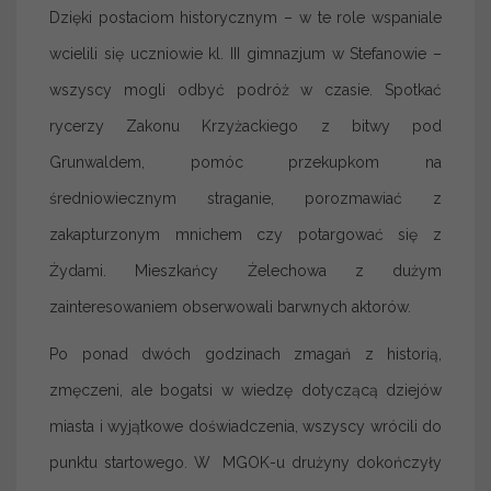
Dzięki postaciom historycznym – w te role wspaniale
wcielili się uczniowie kl. III gimnazjum w Stefanowie –
wszyscy mogli odbyć podróż w czasie. Spotkać
rycerzy Zakonu Krzyżackiego z bitwy pod
Grunwaldem, pomóc przekupkom na
średniowiecznym straganie, porozmawiać z
zakapturzonym mnichem czy potargować się z
Żydami. Mieszkańcy Żelechowa z dużym
zainteresowaniem obserwowali barwnych aktorów.
Po ponad dwóch godzinach zmagań z historią,
zmęczeni, ale bogatsi w wiedzę dotyczącą dziejów
miasta i wyjątkowe doświadczenia, wszyscy wrócili do
punktu startowego. W MGOK-u drużyny dokończyły