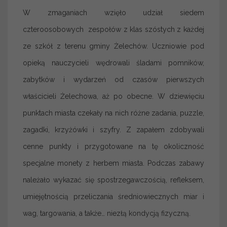
W zmaganiach wzięło udział siedem
czteroosobowych zespołów z klas szóstych z każdej
ze szkół z terenu gminy Żelechów. Uczniowie pod
opieką nauczycieli wędrowali śladami pomników,
zabytków i wydarzeń od czasów pierwszych
właścicieli Żelechowa, aż po obecne. W dziewięciu
punktach miasta czekały na nich różne zadania, puzzle,
zagadki, krzyżówki i szyfry. Z zapałem zdobywali
cenne punkty i przygotowane na tę okoliczność
specjalne monety z herbem miasta. Podczas zabawy
należało wykazać się spostrzegawczością, refleksem,
umiejętnością przeliczania średniowiecznych miar i
wag, targowania, a także… niezłą kondycją fizyczną.