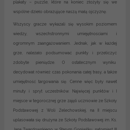
plakaty – puzzle, które na koniec złożyły się we
wspólne dzieło obrazujące naszą małą ojczyznę.
Wszyscy gracze wykazali się wysokim poziomem
wiedzy, wszechstronnymi umiejętnościami i
ogromnym zaangażowaniem. Jednak, jak w każdej
grze, należało podsumować punkty i przeliczyć
zdobyte pieniądze. O ostatecznym wyniku
decydował również czas pokonania całej trasy, a także
umiejętność targowania się. Cenne więc były nawet
minuty i spryt uczestników. Najwięcej punktów i I
miejsce w tegorocznej grze zajęli uczniowie ze Szkoły
Podstawowej z Woli Żelechowskiej, na II miejscu
uplasowała się drużyna ze Szkoły Podstawowej im. Ks.
Jana Twardowskiego w Starym Goniwilku, natomiast III