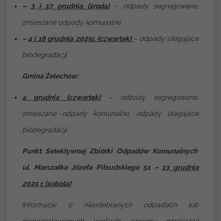
–
3 i 17 grudnia (środa)
– odpady segregowane,
zmieszane odpady komunalne
–
4 i 18 grudnia 2025r. (czwartek)
– odpady ulegające
biodegradacji
Gmina Żelechów:
4 grudnia (czwartek)
– odpady segregowane,
zmieszane odpady komunalne, odpady ulegające
biodegradacji
Punkt Selektywnej Zbiórki Odpadów Komunalnych
ul. Marszałka Józefa Piłsudskiego 51 –
13 grudnia
2025 r. (sobota)
Informacje o nieodebranych odpadach lub
niepozostawionych workach prosimy przekazać