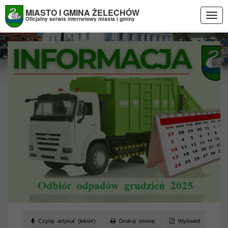
Przejdź do menu
Przejdź do stopki strony
Przejdź do głównej treści strony
MIASTO I GMINA ŻELECHÓW
Togg
Oficjalny serwis internetowy miasta i gminy
navig
Czytaj artykuł (lektor)
Drukuj stronę
Wyświetl