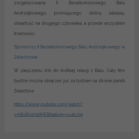
zorganizowania II Bezalkoholowego Balu
Andrzejkowego, promującego dobrą zabawę,
otwartość na drugiego człowieka, a przede wszystkim
trzeźwość.
Sponsorzy II Bezalkoholowego Balu Andrzejkowego w
Żelechowie
W załączeniu link do krótkiej relacji z Balu. Cały film
będzie można obejrzeć już za tydzień na stronie parafii
Żelechów
https://www.youtube.com/watch?
v=hBoRq2naWjE&feature=youtu.be