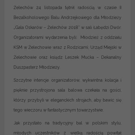
Żelechów 24 listopada tętnił radością w czasie II
Bezalkoholowego Balu Andrzejkowego dla Młodzieży
„Gala Oskarów – Żelechów 2018″ w sali Łabędzi Dwór.
Organizatorami wydarzenia byli: Młodzież z oddziału
KSM w Żelechowie wraz z Rodzicami, Urząd Miejski w
Żelechowie oraz ksiądz Leszek Mućka – Dekanalny
Duszpasterz Młodzieży.
Szczytne intencje organizatorów, wykwintna kolacja i
pięknie przystrojona sala balowa czekała na gości,
którzy przybyli w eleganckich strojach, aby bawić się
tego wieczoru w fantastycznym towarzystwie.
Jak przystało na tradycyjny bal w polskim stylu,
młodych uczestników z wielką radością powitał