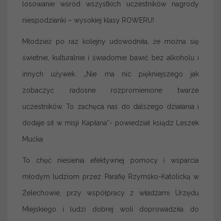
losowanie wśród wszystkich uczestników nagrody
niespodzianki – wysokiej klasy ROWERU!
Młodzież po raz kolejny udowodniła, że można się
świetnie, kulturalnie i świadomie bawić bez alkoholu i
innych używek. „Nie ma nic piękniejszego jak
zobaczyć radosne rozpromienione twarze
uczestników. To zachęca nas do dalszego działania i
dodaje sił w misji Kapłana”- powiedział ksiądz Leszek
Mućka
To chęć niesienia efektywnej pomocy i wsparcia
młodym ludziom przez Parafię Rzymsko-Katolicką w
Żelechowie, przy współpracy z władzami Urzędu
Miejskiego i ludzi dobrej woli doprowadziła do