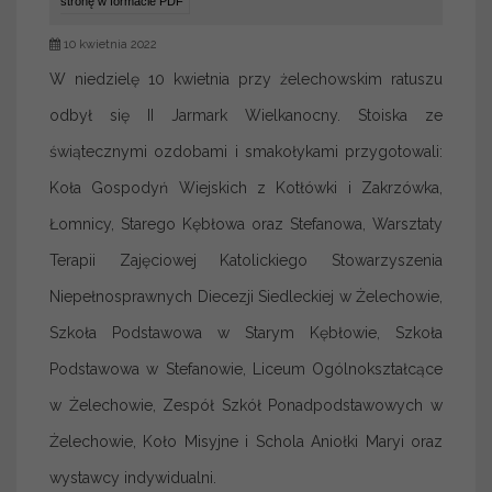
stronę w formacie PDF
10 kwietnia 2022
W niedzielę 10 kwietnia przy żelechowskim ratuszu
odbył się II Jarmark Wielkanocny. Stoiska ze
świątecznymi ozdobami i smakołykami przygotowali:
Koła Gospodyń Wiejskich z Kotłówki i Zakrzówka,
Łomnicy, Starego Kębłowa oraz Stefanowa, Warsztaty
Terapii Zajęciowej Katolickiego Stowarzyszenia
Niepełnosprawnych Diecezji Siedleckiej w Żelechowie,
Szkoła Podstawowa w Starym Kębłowie, Szkoła
Podstawowa w Stefanowie, Liceum Ogólnokształcące
w Żelechowie, Zespół Szkół Ponadpodstawowych w
Żelechowie, Koło Misyjne i Schola Aniołki Maryi oraz
wystawcy indywidualni.